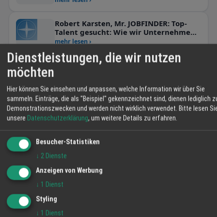
Raumgestaltung für Ihre Zukunft
Robert Karsten, Mr. JOBFINDER: Top-
Talent gesucht: Wie wir Unternehmen
dabei unterstützen, die besten
mehr lesen ›
Mitarbeiter zu finden.
Dienstleistungen, die wir nutzen
Campingurlaub mit dem Wohnmobil –
möchten
im Gespräch mit Nicole Herrmann
mehr lesen ›
Hier können Sie einsehen und anpassen, welche Information wir über Sie
sammeln. Einträge, die als "Beispiel" gekennzeichnet sind, dienen lediglich z
RegioGespräch mit Marion & Markus
Demonstrationszwecken und werden nicht wirklich verwendet.
Bitte lesen Si
Singler. Ortenauer Grundschulen,
unsere
Datenschutzerklärung
, um weitere Details zu erfahren.
aufgepasst: Besser lesen leicht
mehr lesen ›
gemacht!
Besucher-Statistiken
Raimund Müller: Der Mann, der dem
↓
2
Dienste
Wind Gesichter gibt
mehr lesen ›
Anzeigen von Werbung
↓
1
Dienst
SHK – Innungsobermeister Michael
Pfütze aus Lahr sucht kluge Köpfe für
Styling
die Branche!
mehr lesen ›
↓
1
Dienst