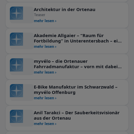
Architektur in der Ortenau
Teaser
mehr lesen ›
Akademie Allgaier – “Raum für
Fortbildung” in Unterentersbach – eine
“Perle” im Ortenaukreis!
mehr lesen ›
myvélo – die Ortenauer
Fahrradmanufaktur – vorn mit dabei
sein!
mehr lesen ›
E-Bike Manufaktur im Schwarzwald –
myvélo Offenburg
mehr lesen ›
Anil Tarakci – Der Sauberkeitsvisionär
aus der Ortenau
mehr lesen ›