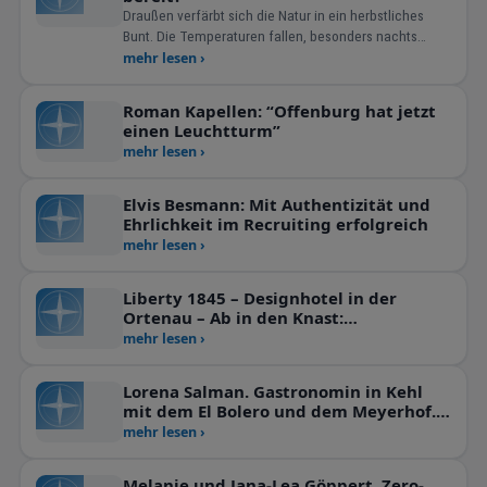
Draußen verfärbt sich die Natur in ein herbstliches
Bunt. Die Temperaturen fallen, besonders nachts
bereits in kühle Bereiche. Wer es dennoch kuschelig in
mehr lesen ›
den vier Wänden haben möchte, wird bald zu heizen
wollen.
Roman Kapellen: “Offenburg hat jetzt
einen Leuchtturm”
mehr lesen ›
Elvis Besmann: Mit Authentizität und
Ehrlichkeit im Recruiting erfolgreich
mehr lesen ›
Liberty 1845 – Designhotel in der
Ortenau – Ab in den Knast:
Ausflugstipp der Extraklasse!
mehr lesen ›
Lorena Salman. Gastronomin in Kehl
mit dem El Bolero und dem Meyerhof.
Eine Liebesgeschichte?
mehr lesen ›
Melanie und Jana-Lea Göppert. Zero-