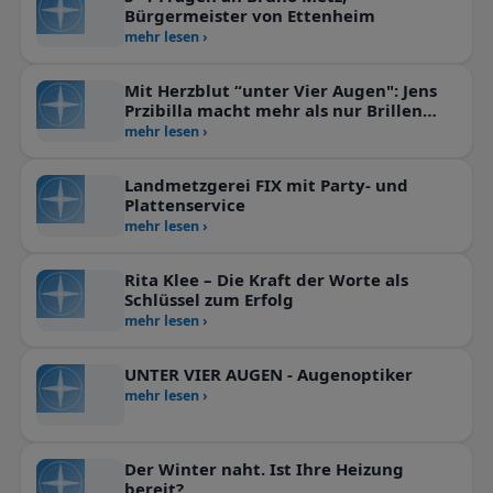
Bürgermeister von Ettenheim
mehr lesen ›
Mit Herzblut “unter Vier Augen": Jens
Przibilla macht mehr als nur Brillen
verkaufen!
mehr lesen ›
Landmetzgerei FIX mit Party- und
Plattenservice
mehr lesen ›
Rita Klee – Die Kraft der Worte als
Schlüssel zum Erfolg
mehr lesen ›
UNTER VIER AUGEN - Augenoptiker
mehr lesen ›
Der Winter naht. Ist Ihre Heizung
bereit?