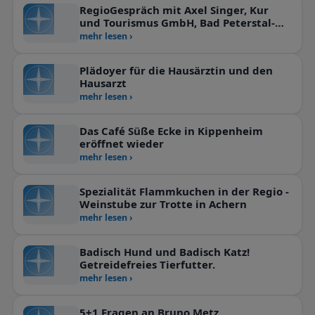
RegioGespräch mit Axel Singer, Kur
und Tourismus GmbH, Bad Peterstal-
Griesbach
mehr lesen ›
Plädoyer für die Hausärztin und den
Hausarzt
mehr lesen ›
Das Café Süße Ecke in Kippenheim
eröffnet wieder
mehr lesen ›
Spezialität Flammkuchen in der Regio -
Weinstube zur Trotte in Achern
mehr lesen ›
Badisch Hund und Badisch Katz!
Getreidefreies Tierfutter.
mehr lesen ›
5+1 Fragen an Bruno Metz,