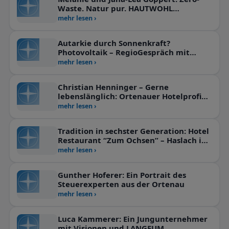
Waste. Natur pur. HAUTWOHL
garantiert.
mehr lesen ›
Autarkie durch Sonnenkraft?
Photovoltaik – RegioGespräch mit
Stephan Echle, Gengenbach
mehr lesen ›
Christian Henninger – Gerne
lebenslänglich: Ortenauer Hotelprofi
geht nun im Liberty voran
mehr lesen ›
Tradition in sechster Generation: Hotel
Restaurant “Zum Ochsen” – Haslach im
Kinzigtal
mehr lesen ›
Gunther Hoferer: Ein Portrait des
Steuerexperten aus der Ortenau
mehr lesen ›
Luca Kammerer: Ein Jungunternehmer
mit Visionen und LANGEUM