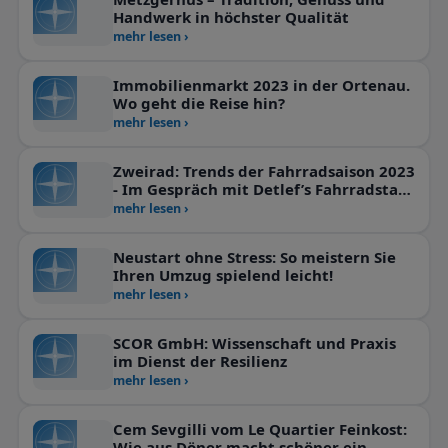
Handwerk in höchster Qualität
mehr lesen ›
Immobilienmarkt 2023 in der Ortenau.
Wo geht die Reise hin?
mehr lesen ›
Zweirad: Trends der Fahrradsaison 2023
- Im Gespräch mit Detlef’s Fahrradstall,
Achern
mehr lesen ›
Neustart ohne Stress: So meistern Sie
Ihren Umzug spielend leicht!
mehr lesen ›
SCOR GmbH: Wissenschaft und Praxis
im Dienst der Resilienz
mehr lesen ›
Cem Sevgilli vom Le Quartier Feinkost:
Wie aus Döner macht schöner ein