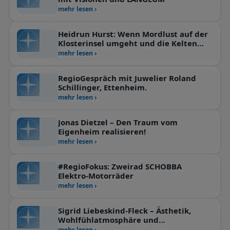
mehr lesen ›
Heidrun Hurst: Wenn Mordlust auf der
Klosterinsel umgeht und die Kelten
erwachen
mehr lesen ›
RegioGespräch mit Juwelier Roland
Schillinger, Ettenheim.
mehr lesen ›
Jonas Dietzel – Den Traum vom
Eigenheim realisieren!
mehr lesen ›
#RegioFokus: Zweirad SCHOBBA
Elektro-Motorräder
mehr lesen ›
Sigrid Liebeskind-Fleck – Ästhetik,
Wohlfühlatmosphäre und
Nachhaltigkeit vereint:
mehr lesen ›