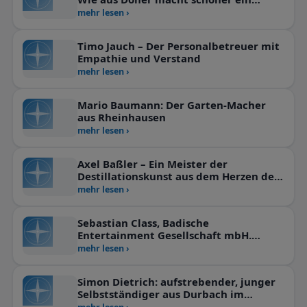
Kulturauftrag wurde
mehr lesen ›
Timo Jauch – Der Personalbetreuer mit
Empathie und Verstand
mehr lesen ›
Mario Baumann: Der Garten-Macher
aus Rheinhausen
mehr lesen ›
Axel Baßler – Ein Meister der
Destillationskunst aus dem Herzen der
Ortenau
mehr lesen ›
Sebastian Class, Badische
Entertainment Gesellschaft mbH.
Mensch Meier!
mehr lesen ›
Simon Dietrich: aufstrebender, junger
Selbstständiger aus Durbach im
Gespräch