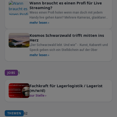
Wann braucht es einen Profi für Live
Streaming?
Wieso einen Profi holen wenn man doch mit jedem
Handy live gehen kann? Mehrere Kameras, glasklarer
Sound, ausstrahlen auf youtube instagram und
mehr lesen ›
Facebook gleichzeitig . Wenn es gut werden soll,
sicher und verlässlich.
Kosmos Schwarzwald trifft mitten ins
Herz
„Der Schwarzwald lebt. Und wie“ - Kunst, Kabarett und
Speck geben sich ein Stelldichein auf der Ober
mehr lesen ›
1
JOBS
Fachkraft für Lagerlogistik / Lagerist
(m/w/d)
zur Stelle ›
62
THEMEN