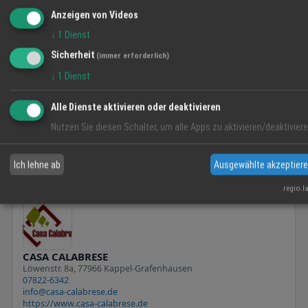
Anzeigen von Videos
21
FIRMEN
↓
1
Dienst
Sicherheit
(immer erforderlich)
↓
1
Dienst
Alle Dienste aktivieren oder deaktivieren
Regionalwert Biomarkt Naturalia GmbH
Nutzen Sie diesen Schalter, um alle Apps zu aktivieren/deaktiviere
Friesenheimer Hauptstraße 72, 77948 Friesenheim
07821 3270711
Info@naturalia-friesenheim.de
https://naturalia-friesenheim.de
Ich lehne ab
Ausgewählte akzeptier
regio.l
CASA CALABRESE
Löwenstr. 8a, 77966 Kappel-Grafenhausen
07822-6342
info@casa-calabrese.de
https://www.casa-calabrese.de