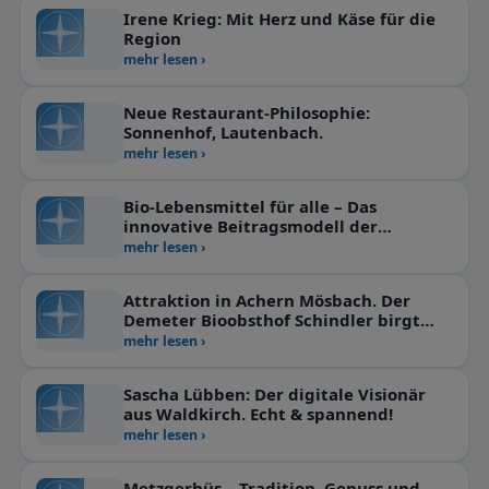
Irene Krieg: Mit Herz und Käse für die
Region
mehr lesen ›
Neue Restaurant-Philosophie:
Sonnenhof, Lautenbach.
mehr lesen ›
Bio-Lebensmittel für alle – Das
innovative Beitragsmodell der
RegioBund eG
mehr lesen ›
Attraktion in Achern Mösbach. Der
Demeter Bioobsthof Schindler birgt
einen antiken Schatz
mehr lesen ›
Sascha Lübben: Der digitale Visionär
aus Waldkirch. Echt & spannend!
mehr lesen ›
Metzgerhüs – Tradition, Genuss und