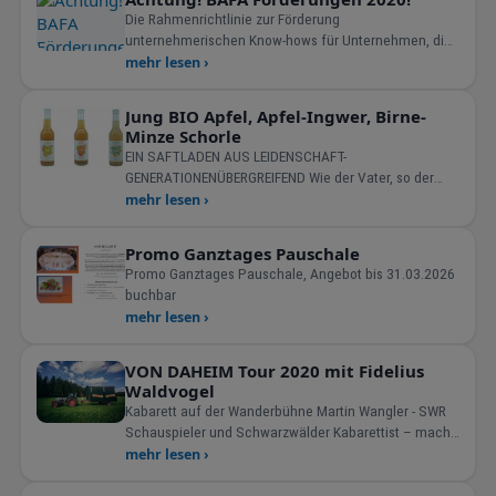
Die Rahmenrichtlinie zur Förderung
unternehmerischen Know-hows für Unternehmen, die
aufgrund der Corona-Krise
mehr lesen ›
Jung BIO Apfel, Apfel-Ingwer, Birne-
Minze Schorle
EIN SAFTLADEN AUS LEIDENSCHAFT-
GENERATIONENÜBERGREIFEND Wie der Vater, so der
Sohn: Klaus Jung & David Lean
mehr lesen ›
Promo Ganztages Pauschale
Promo Ganztages Pauschale, Angebot bis 31.03.2026
buchbar
mehr lesen ›
VON DAHEIM Tour 2020 mit Fidelius
Waldvogel
Kabarett auf der Wanderbühne Martin Wangler - SWR
Schauspieler und Schwarzwälder Kabarettist – macht
si
mehr lesen ›