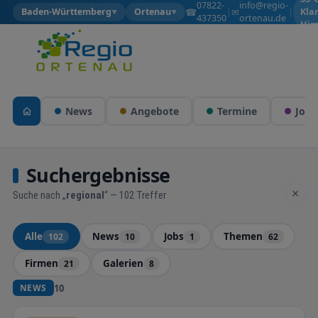
07822-
info@regio-
☎
✉
Baden-Württemberg
Ortenau
|
|
Kla
▼
▼
437350
ortenau.de
Him
News
Angebote
Termine
Jobs
Suchergebnisse
×
Suche nach „
regional
“ — 102 Treffer
Alle
News
Jobs
Themen
102
10
1
62
Firmen
Galerien
21
8
10
NEWS