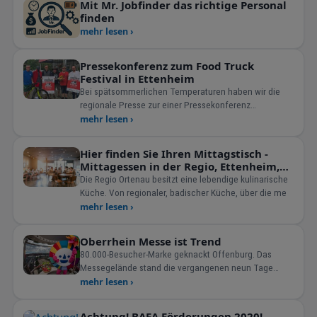
Mit Mr. Jobfinder das richtige Personal
finden
mehr lesen ›
Pressekonferenz zum Food Truck
Festival in Ettenheim
Bei spätsommerlichen Temperaturen haben wir die
regionale Presse zur einer Pressekonferenz
eingeladen. Beim s&a
mehr lesen ›
Hier finden Sie Ihren Mittagstisch -
Mittagessen in der Regio, Ettenheim,
Lahr, Offenburg, Kehl und Achern.
Die Regio Ortenau besitzt eine lebendige kulinarische
Küche. Von regionaler, badischer Küche, über die me
mehr lesen ›
Oberrhein Messe ist Trend
80.000-Besucher-Marke geknackt Offenburg. Das
Messegelände stand die vergangenen neun Tage
wieder im unverkennba
mehr lesen ›
Achtung! BAFA Förderungen 2020!