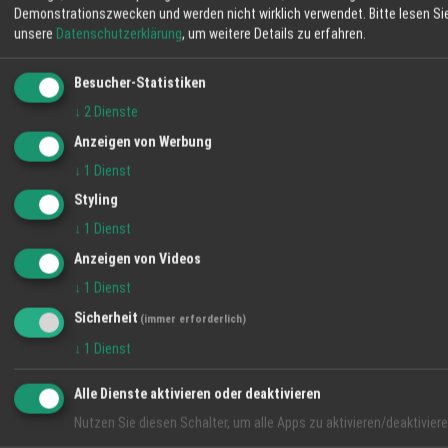
Demonstrationszwecken und werden nicht wirklich verwendet.
Bitte lesen Si
unsere
Datenschutzerklärung
, um weitere Details zu erfahren.
News
Besucher-Statistiken
↓
2
Dienste
Anzeigen von Werbung
↓
1
Dienst
Styling
↓
1
Dienst
Anzeigen von Videos
Klaus Huber wird 80 – und die Gedichte hören
↓
1
Dienst
nicht auf
13.07.2026
Sicherheit
(immer erforderlich)
↓
1
Dienst
News
Alle Dienste aktivieren oder deaktivieren
Nutzen Sie diesen Schalter, um alle Apps zu aktivieren/deaktiviere