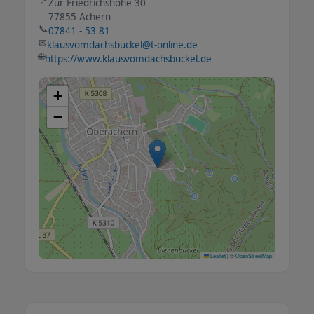
📍
Zur Friedrichshöhe 30
77855 Achern
📞
07841 - 53 81
✉
klausvomdachsbuckel@t-online.de
🌐
https://www.klausvomdachsbuckel.de
+
−
Leaflet
|
©
OpenStreetMap