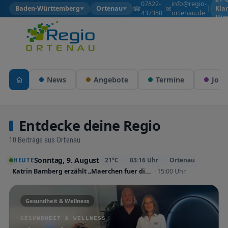
07822-
info@regio-
☎
✉
Baden-Württemberg
Ortenau
|
|
Kla
▼
▼
437350
ortenau.de
Him
News
Angebote
Termine
Jobs
Entdecke deine Regio
10 Beiträge aus Ortenau
Sonntag, 9. August
21°C
03:16 Uhr
Ortenau
HEUTE
Katrin Bamberg erzählt „Maerchen fuer di...
· 15:00 Uhr
Gesundheit & Wellness
GESUNDHEIT & WELLNESS