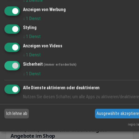
↓
2
Dienste
Jobs
Anzeigen von Werbung
↓
1
Dienst
Styling
↓
1
Dienst
Anzeigen von Videos
Industriemechaniker (m/w/d)
↓
1
Dienst
MR Jobfinder GmbH
28.07.2026
M
Sicherheit
(immer erforderlich)
↓
1
Dienst
News
Alle Dienste aktivieren oder deaktivieren
Nutzen Sie diesen Schalter, um alle Apps zu aktivieren/deaktiviere
Ich lehne ab
Ausgewählte akzeptier
regio.l
Frisch, süss, erfrischend: unsere August-
Angebote im Shop