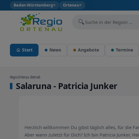
Baden-Württemberg
Ortenau
▼
▼
🔍
Start
News
Angebote
Termine
RegioOrtenau Betrieb
Salaruna - Patricia Junker
Herzlich willkommen Du gibst täglich alles, für die Fa
Aber wann zuletzt für Dich? Ich bin Patricia Junker, He