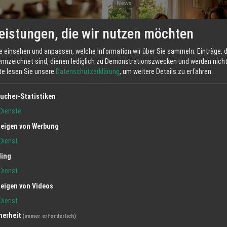
News
eistungen, die wir nutzen möchten
e einsehen und anpassen, welche Information wir über Sie sammeln. Einträge, d
ennzeichnet sind, dienen lediglich zu Demonstrationszwecken und werden nicht 
tte lesen Sie unsere
Datenschutzerklärung
, um weitere Details zu erfahren.
ucher-Statistiken
chutterwald: Wenn Klang heilt
Die längsten Tage des Jahres – un
 spricht
bist erschöpft?
Dienste
02.07.2026
eigen von Werbung
Dienst
ling
Alle an
Dienst
Angebot
eigen von Videos
Dienst
herheit
(immer erforderlich)