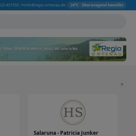
✉
822-437350
info@regio-ortenau.de
|
|
24°C · Überwiegend bewölkt
×
Salaruna - Patricia Junker