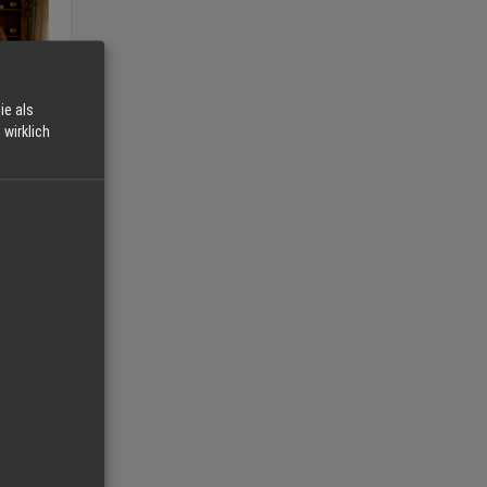
ie als
wirklich
d du
sehen →