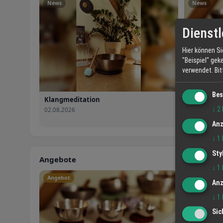
News
News
Dienstl
Hier können Si
"Beispiel" gek
verwendet.
Bi
Bes
Klangmeditation
Jetzt in S
und Stille
↓
2
02.08.2026
02.08.2026
Anz
↓
1
Sty
Angebote
↓
1
Angebot
Angebot
Anz
↓
1
Sic