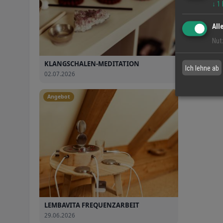
↓
1
All
Nut
KLANGSCHALEN-MEDITATION
KLANGMA
Ich lehne ab
02.07.2026
02.07.2026
Angebot
LEMBAVITA FREQUENZARBEIT
29.06.2026