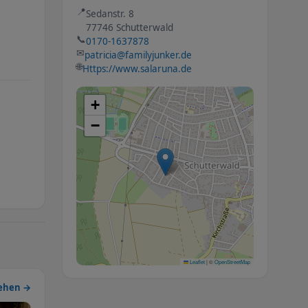
📍
Sedanstr. 8
77746 Schutterwald
📞
0170-1637878
✉
patricia@familyjunker.de
🌐
Https://www.salaruna.de
+
−
Leaflet
|
©
OpenStreetMap
sehen →