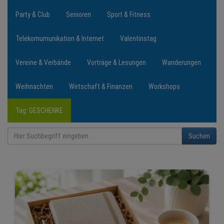
Party & Club
Senioren
Sport & Fitness
Telekomumunikation & Internet
Valentinstag
Vereine & Verbände
Vorträge & Lesungen
Wanderungen
Weihnachten
Wirtschaft & Finanzen
Workshops
Tag: GESCHENKE
Suchen