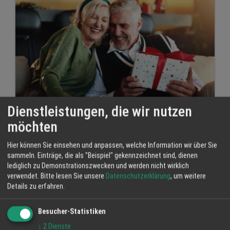
Dienstleistungen, die wir nutzen
möchten
Last-Minute-Geschenke für Gesundheit:
Gutscheine, kybun & Samina für ein
Hier können Sie einsehen und anpassen, welche Information wir über Sie
schmerzfreies 2026
sammeln. Einträge, die als "Beispiel" gekennzeichnet sind, dienen
lediglich zu Demonstrationszwecken und werden nicht wirklich
9 Dez 2025
verwendet.
Bitte lesen Sie unsere
Datenschutzerklärung
, um weitere
Heckmann Gesunde Bewegung kybun | Joya & SAMINA
Details zu erfahren.
Shop
Geschenke
kybun
Matten
Besucher-Statistiken
↓
2
Dienste