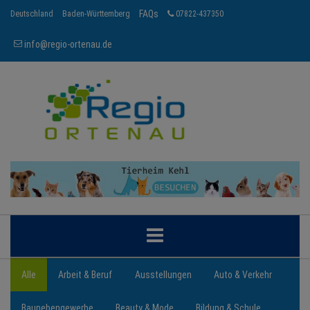
FAQs
Deutschland
Baden-Württemberg
07822-437350
info@regio-ortenau.de
ORTENAU
Alle
Arbeit & Beruf
Ausstellungen
Auto & Verkehr
Baunebengewerbe
Beauty & Mode
Bildung & Schule
BRANCHEN