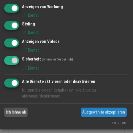
Anzeigen von Werbung
↓
1
Dienst
Styling
↓
1
Dienst
Anzeigen von Videos
↓
1
Dienst
Sicherheit
(immer erforderlich)
↓
1
Dienst
Alle Dienste aktivieren oder deaktivieren
Nutzen Sie diesen Schalter, um alle Apps zu
Ho, ho, Führerschein! Der ultimative
aktivieren/deaktivieren.
Geschenke-Guide für Eltern
Ich lehne ab
Ausgewählte akzeptieren
3 Dez 2025
Fahrschule Lo Conte
regio.land
Führerschein
Geschenke-Guide
Eltern