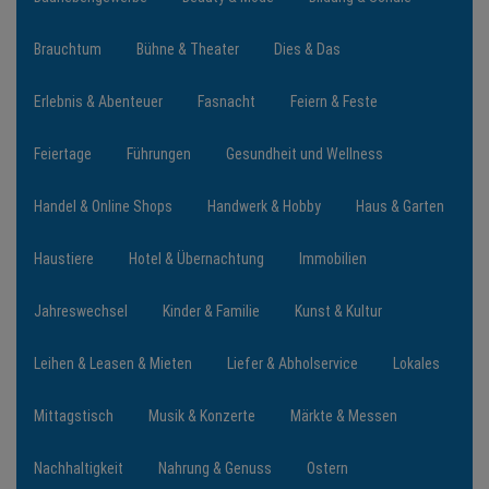
Brauchtum
Bühne & Theater
Dies & Das
NEWS
Erlebnis & Abenteuer
Fasnacht
Feiern & Feste
TERMINE
Feiertage
Führungen
Gesundheit und Wellness
ANGEBOTE
Handel & Online Shops
Handwerk & Hobby
Haus & Garten
JOBS
Haustiere
Hotel & Übernachtung
Immobilien
PODCASTS
Jahreswechsel
Kinder & Familie
Kunst & Kultur
MEDIEN
Leihen & Leasen & Mieten
Liefer & Abholservice
Lokales
KONTAKT
Mittagstisch
Musik & Konzerte
Märkte & Messen
Nachhaltigkeit
Nahrung & Genuss
Ostern