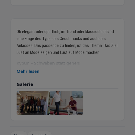
Ob elegant oder sportlich, im Trend oder klassisch das ist
eine Frage des Typs, des Geschmacks und auch des
Anlasses. Das passende zu finden, ist das Thema. Das Ziel:
Lust an Mode zeigen und Lust auf Mode machen.
Kybun – Schweben statt gehen!
Kybun ist ein Schweizer Schuhhersteller, der mit seiner
Mehr lesen
eigenen Produktion Menschen ermöglicht, schmerzfrei zu
Galerie
gehen. Die Schuhe nutzen die von Karl Müller III entwickelte
Schweizer Luftkissentechnologie, die ursprünglich beim
Gehen auf Reisfeldern in Korea entdeckt wurde. Diese
medizinisch getestete Lösung zur Schmerzlinderung wird
von Experten und Studien empfohlen.
Vorteile der kybun-Schuhe:
Sturzprävention und bessere Stabilität