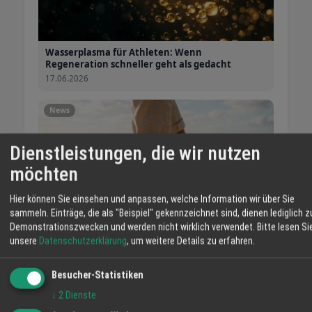
Wohlbefinden und werden nicht nur von Kunden, sondern
auch von Ärzten und Physiotherapeuten geschätzt. Zudem
werden sie vom "Forum Gesunder Rücken - Besser Leben e.
Wasserplasma für Athleten: Wenn
V." und dem Bundesverband Deutscher Rückenschulen
Regeneration schneller geht als gedacht
empfohlen.
17.06.2026
Mehr über Joya
News
Wasserplasma
Dienstleistungen, die wir nutzen
Wasserplasma entsteht durch Elektrolyse von Wasser, bei
der Wassermoleküle in einen energiereicheren Zustand
möchten
versetzt werden. In diesem Zustand sind Wasser und
Sauerstoff nicht getrennt (HHO). BeyondScience hat eine
Hier können Sie einsehen und anpassen, welche Information wir über Sie
sammeln. Einträge, die als "Beispiel" gekennzeichnet sind, dienen lediglich z
spezielle Elektrolyse für das Qore B-Aggregat entwickelt,
Demonstrationszwecken und werden nicht wirklich verwendet.
Bitte lesen Si
die hochenergetisches Wasser mit einer Vielzahl
unsere
Datenschutzerklärung
, um weitere Details zu erfahren.
bioverfügbarer Elektronen erzeugt. Diese Elektronen
verleihen dem Wasserplasma besondere
Joya im Sommer: Leicht, atmungsaktiv,
Besucher-Statistiken
gesundheitsfördernde Eigenschaften, die es von reinem
trotzdem gesund
Wasserstoff (H) und Sauerstoff (O2) unterscheiden.
↓
2
Dienste
17.06.2026