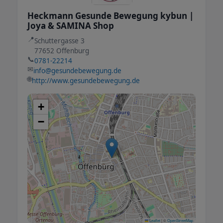
Heckmann Gesunde Bewegung kybun |
Joya & SAMINA Shop
📍
Schuttergasse 3
77652 Offenburg
📞
0781-22214
✉
info@gesundebewegung.de
🌐
http://www.gesundebewegung.de
+
−
Leaflet
|
©
OpenStreetMap