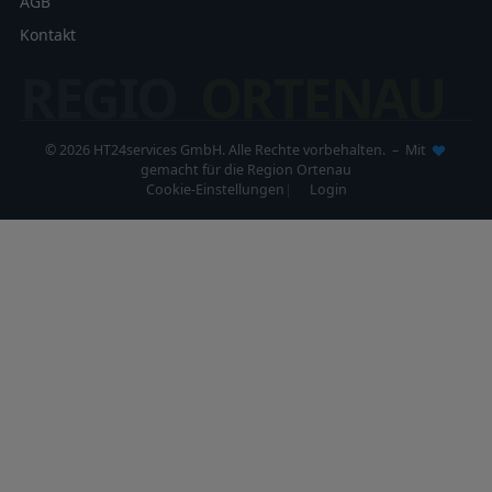
AGB
Kontakt
REGIO
ORTENAU
© 2026 HT24services GmbH. Alle Rechte vorbehalten. – Mit
gemacht für die Region Ortenau
Cookie-Einstellungen
Login