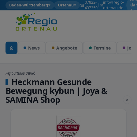
07822-
info@regio-
☎
✉
Baden-Württemberg
Ortenau
|
|
Kla
▼
▼
437350
ortenau.de
Him
News
Angebote
Termine
Jobs
RegioOrtenau Betrieb
Heckmann Gesunde
Bewegung kybun | Joya &
SAMINA Shop
×