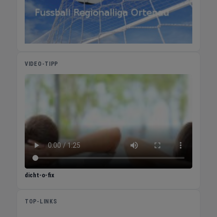
lediglich um die Nennung seines Namens als
Urheber. Über eine kleine Spende für seine
Kaffeekasse würde er sich natürlich
besonders freuen – denn auch Poeten leben
nicht nur von Luft und Liebe, sondern
schätzen die Wertschätzung ihrer Arbeit.
VIDEO-TIPP
Kontakt für Anfragen: Klaus Huber ist
telefonisch erreichbar unter 07841 / 53 81
oder über seine Webseite
www.klausvomdachsbuckel.de
dicht-o-fix
TOP-LINKS