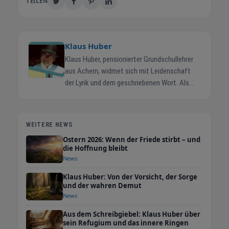
TEILEN
Klaus Huber
Klaus Huber, pensionierter Grundschullehrer
aus Achern, widmet sich mit Leidenschaft
der Lyrik und dem geschriebenen Wort. Als
freier Autor und ehemaliger freier Mitarbeiter
der regionalen Presse und ebenso als
Textdichter für Chormusik, (wobei er
WEITERE NEWS
nur Texte in deutscher Sprache
Ostern 2026: Wenn der Friede stirbt – und
verfasste), schafft er Gedichte der
die Hoffnung bleibt
Begegnung, der Ermutigung und der
News
Lebenshilfe. Seine vielfältigen Werke reichen
Klaus Huber: Von der Vorsicht, der Sorge
von Auftragsgedichten für festliche Anlässe
und der wahren Demut
über Chorliedertexte hin zu besinnlichen
News
Aphorismen. Mit seinen Lesungen in
Gemeindezentren und bei kulturellen
Aus dem Schreibgiebel: Klaus Huber über
sein Refugium und das innere Ringen
Veranstaltungen bereichert er das kulturelle