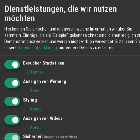
Dienstleistungen, die wir nutzen
möchten
Wenn du deine Wege gehst
– schön, wenn du am Himmel stehst,
Hier können Sie einsehen und anpassen, welche Information wir über Sie
erst als dünne Sichel noch.
sammeln. Einträge, die als "Beispiel" gekennzeichnet sind, dienen lediglich z
Demonstrationszwecken und werden nicht wirklich verwendet.
Bitte lesen Si
Hoffnung bleibt, dass du bald doch
unsere
Datenschutzerklärung
, um weitere Details zu erfahren.
als ein Vollmond uns erscheinst
Besucher-Statistiken
↓
2
Dienste
und uns innerlich vereinst.
Anzeigen von Werbung
Bisweilen wirst du vermisst,
↓
1
Dienst
wenn du nicht zu sehen bist.
Styling
↓
1
Dienst
Die Geduld wird strapaziert
Anzeigen von Videos
– auch, wenn es dann dazu führt,
↓
1
Dienst
dass man dich gern neu begrüßt:
Sicherheit
(immer erforderlich)
Was den Anblick mir versüßt,