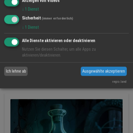
Anzeigen von Videos
↓
1
Dienst
Sicherheit
(immer erforderlich)
↓
1
Dienst
Alle Dienste aktivieren oder deaktivieren
Nutzen Sie diesen Schalter, um alle Apps zu
Junggesellenabschied in Oberkirch – Erlebnis &
aktivieren/deaktivieren.
Programm aus einer Hand
Mach!BAR Oberkirch
Ich lehne ab
Ausgewählte akzeptieren
Junggesell...
Event
Erlebnis
regio.land