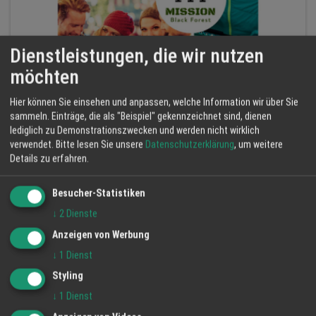
Dienstleistungen, die wir nutzen
möchten
Hier können Sie einsehen und anpassen, welche Information wir über Sie
Firmenevents mit Mission Black Forest – Ideen &
sammeln. Einträge, die als "Beispiel" gekennzeichnet sind, dienen
lediglich zu Demonstrationszwecken und werden nicht wirklich
Formate
verwendet.
Bitte lesen Sie unsere
Datenschutzerklärung
, um weitere
Mach!BAR Oberkirch
Details zu erfahren.
Firmen
Events
Ideen
Besucher-Statistiken
↓
2
Dienste
Anzeigen von Werbung
↓
1
Dienst
Styling
↓
1
Dienst