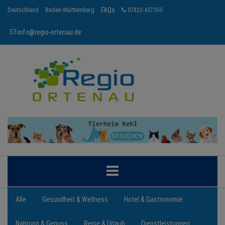
FAQs
Deutschland
Baden-Württemberg
07822-437350
info@regio-ortenau.de
ORTENAU
Alle
Gesundheit & Wellness
Hotel & Gastronomie
Nahrung & Genuss
Reise & Urlaub
Dienstleistungen
BRANCHEN