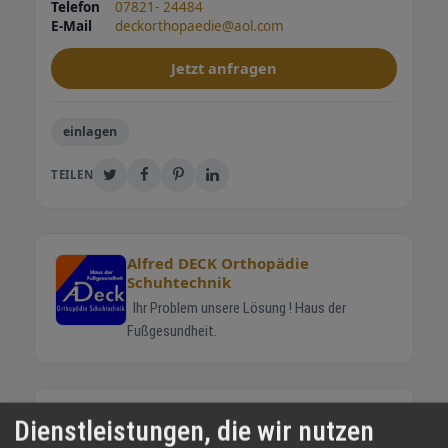
Telefon
07821- 24484
E-Mail
deckorthopaedie@aol.com
Jetzt anfragen
einlagen
TEILEN
Alfred DECK Orthopädie
Schuhtechnik
Ihr Problem unsere Lösung ! Haus der
Fußgesundheit.
WEITERE ANGEBOTE
Dienstleistungen, die wir nutzen
Solestar Radsport-Einlagen