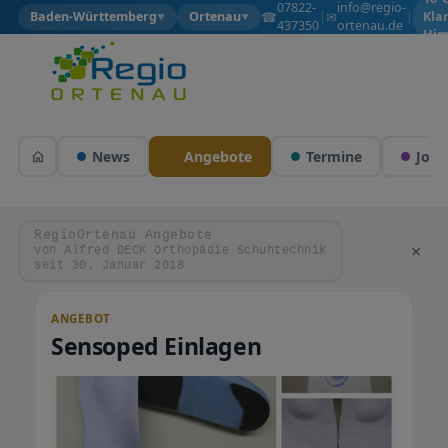
07822-
info@regio-
☎
✉
Baden-Württemberg
Ortenau
|
|
Kla
▼
▼
437350
ortenau.de
Him
News
Angebote
Termine
Jobs
RegioOrtenau Angebote
×
von Alfred DECK Orthopädie Schuhtechnik
seit 30. Januar 2018
ANGEBOT
Sensoped Einlagen