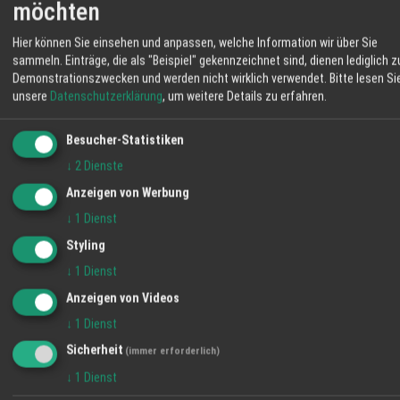
möchten
Angebot
Hier können Sie einsehen und anpassen, welche Information wir über Sie
Deck Aktiv Einlagen
sammeln. Einträge, die als "Beispiel" gekennzeichnet sind, dienen lediglich z
Angebot
Demonstrationszwecken und werden nicht wirklich verwendet.
Bitte lesen Si
unsere
Datenschutzerklärung
, um weitere Details zu erfahren.
InGasys
Besucher-Statistiken
Angebot
↓
2
Dienste
Anzeigen von Werbung
WETTER LAHR
↓
1
Dienst
16 °C
Styling
Klarer Himmel
↓
1
Dienst
Anzeigen von Videos
06:11
50 %
SO 2 km/h
20:57
↓
1
Dienst
SA
SO
MO
Sicherheit
(immer erforderlich)
↓
1
Dienst
34° / 18°
37° / 18°
36° / 20°