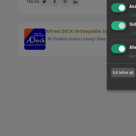
TEILEN
Anz
↓
1
Sic
Alfred DECK Orthopädie Schuhtechnik
↓
1
Ihr Problem unsere Lösung ! Haus der Fußgesundhe
All
Nut
Ich lehne ab