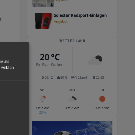
Solestar Radsport-Einlagen
e
Angebot
WETTER LAHR
20 °C
en
ie als
Ein Paar Wolken
wirklich
06:12
30 %
N 2 km/h
20:55
SO
MO
DI
en
37° / 23°
37° / 20°
32° / 18°
20 %