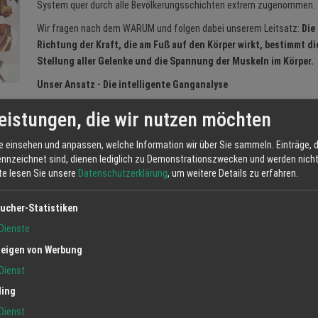
System quer durch alle Bevölkerungsschichten extrem zugenommen.
Wir fragen nach dem WARUM und folgen dabei unserem Leitsatz:
Die
Richtung der Kraft, die am Fuß auf den Körper wirkt, bestimmt di
Stellung aller Gelenke und die Spannung der Muskeln im Körper.
Unser Ansatz - Die intelligente Ganganalyse
en Gang/Bewegungsablauf über einen längeren Zeitraum aufzuzeichnen und zu
eistungen, die wir nutzen möchten
n Ihre eigene, alltägliche Fehlbelastung computersimuliert darstellen und die
ezielten Eingriffen an den Schuhen, der Modellierung passgenauer Einlegesohl
e einsehen und anpassen, welche Information wir über Sie sammeln. Einträge, d
n wir Ihre Beschwerden deutslich mindern. Meist lösen sich die Beschwerden
ennzeichnet sind, dienen lediglich zu Demonstrationszwecken und werden nicht 
gen erhalten.
tte lesen Sie unsere
Datenschutzerklärung
, um weitere Details zu erfahren.
ucher-Statistiken
Dienste
Jetzt anfrag
eigen von Werbung
Dienst
ling
Dienst