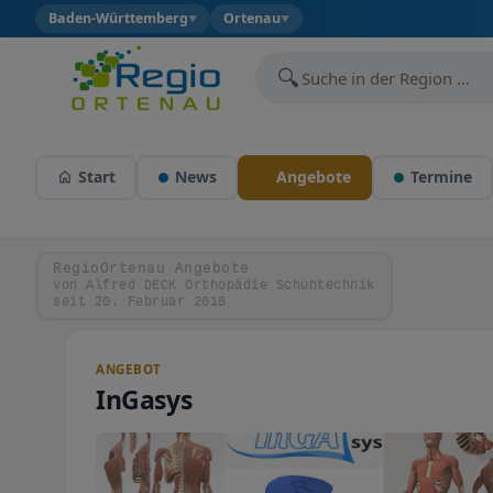
Baden-Württemberg
Ortenau
▼
▼
🔍
Start
News
Angebote
Termine
RegioOrtenau Angebote
von Alfred DECK Orthopädie Schuhtechnik
seit 20. Februar 2018
ANGEBOT
InGasys