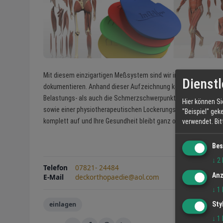
Mit diesem einzigartigen Meßsystem sind wir in der Lage, Ihr
Dienstl
dokumentieren. Anhand dieser Aufzeichnung können wir Ihnen dan
Belastungs- als auch die Schmerzschwerpunkte erkennen. Mit g
Hier können Si
sowie einer physiotherapeutischen Lockerungsbehandlung könne
"Beispiel" gek
komplett auf und Ihre Gesundheit bleibt ganz ohne Nebenwirkun
verwendet.
Bi
Bes
↓
2
Telefon
07821- 24484
Anz
E-Mail
deckorthopaedie@aol.com
↓
1
einlagen
Sty
↓
1