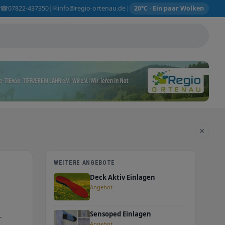
☎
✉
07822-437350
info@regio-ortenau.de
|
|
20°C · Ein paar Wolken
×
WEITERE ANGEBOTE
Deck Aktiv Einlagen
Angebot
Sensoped Einlagen
-
Angebot