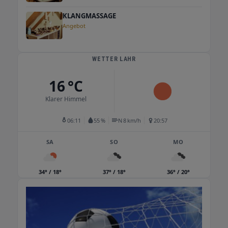
KLANGMASSAGE
Angebot
WETTER LAHR
16 °C
Klarer Himmel
06:11
55 %
N 8 km/h
20:57
SA
SO
MO
34° / 18°
37° / 18°
36° / 20°