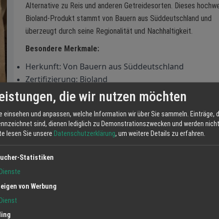
Alternative zu Reis und anderen Getreidesorten. Dieses hochw
Bioland-Produkt stammt von Bauern aus Süddeutschland und
überzeugt durch seine Regionalität und Nachhaltigkeit.
Besondere Merkmale:
Herkunft: Von Bauern aus Süddeutschland
Zertifizierung: Bioland
Kochzeit: 20–25 Minuten
eistungen, die wir nutzen möchten
Verwendung: Ideal für Salate, Beilagen, Aufläufe ode
e einsehen und anpassen, welche Information wir über Sie sammeln. Einträge, d
Basis für kreative Gerichte
ennzeichnet sind, dienen lediglich zu Demonstrationszwecken und werden nicht 
tte lesen Sie unsere
Datenschutzerklärung
, um weitere Details zu erfahren.
vollen Nährstoffen wie Eisen, Magnesium und Silizium. Sie eignet sich pe
ucher-Statistiken
t vereint – probieren Sie es aus!
Dienste
eigen von Werbung
Dienst
ling
Jetzt anfrag