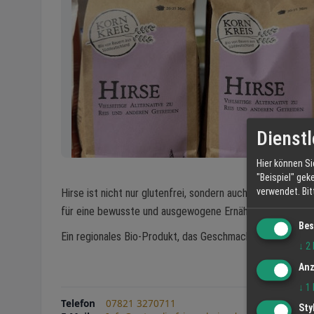
Dienstl
Hier können Si
"Beispiel" gek
verwendet.
Bi
Hirse ist nicht nur glutenfrei, sondern auch reich an wert
für eine bewusste und ausgewogene Ernährung.
Bes
Ein regionales Bio-Produkt, das Geschmack und Gesundhei
↓
2
Anz
↓
1
Telefon
07821 3270711
Sty