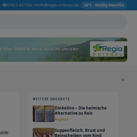
☎
✉
07822-437350
info@regio-ortenau.de
|
|
26°C · Mäßig bewölkt
×
WEITERE ANGEBOTE
Dinkelino – Die heimische
Alternative zu Reis
Angebot
Suppenfleisch, Brust und
sunde
Beinscheiben vom Rind