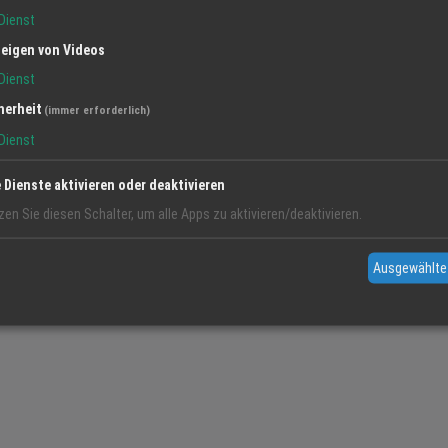
Dienst
eigen von Videos
Dienst
herheit
(immer erforderlich)
Dienst
e Dienste aktivieren oder deaktivieren
bH
zen Sie diesen Schalter, um alle Apps zu aktivieren/deaktivieren.
enburg. Wir bieten Ihnen eine große Auswahl an leckeren
t von unseren landwirtschaftlichen Partnern hier aus der Region. Dazu die wo
Ausgewählte
t es leckere vitale Snacks, Kaffee
ch – bei schönem Wetter zum Genießen an unseren Tischen im Hof. Auf Wunsch
e Bio-Lebensmittel
en Besuch! Irene Krieg und das Team von