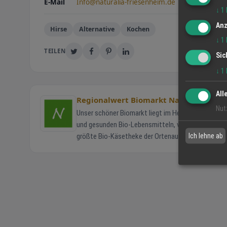
E-Mail
Info@naturalia-friesenheim.de
↓
1
Anz
Hirse
Alternative
Kochen
↓
1
TEILEN
Sic
↓
1
All
Regionalwert Biomarkt Naturalia Gm
Nut
Unser schöner Biomarkt liegt im Herzen von Friesenheim zwischen Lahr und Off
und gesunden Bio-Lebensmitteln, vieles davon direk
Ich lehne ab
größte Bio-Käsetheke der Ortenau und viele ausgesuchte Bio-Weine. Und in unserem Bio-Bistro gib
und Kuchen: zum mitnehmen und – sofern aktuell mögli
richten wir Ihnen gerne individuelle Platten und Fingerfood. Wir möchten Ihnen nicht nur echt gute kontrolliert
anbieten. Wir möchten vor allem auch, dass Sie sich bei uns wohlfühlen. Wir freuen uns auf Ihr
Naturalia Montag 9:00 - 18:00 Uhr Dienstag 9:00 - 18:00 Uhr Mittwoch geschlossen Donnerstag 9:00 - 18:00 Uhr Freitag 9:00 - 18:00 Uhr
Samstag 9:00 - 14:00 Uhr Sonntag geschlossen