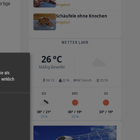
ertige
Angebot
Schäufele ohne Knochen
Angebot
WETTER LAHR
26 °C
r als
Mäßig Bewölkt
ie als
wirklich
06:12
22 %
W 5 km/h
20:55
rfekt
SO
MO
DI
38° / 21°
36° / 19°
33° / 19°
20 %
20 %
en