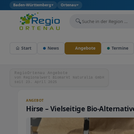
Baden-Württemberg
Ortenau
▼
▼
🔍
Start
News
Angebote
Termine
RegioOrtenau Angebote
von Regionalwert Biomarkt Naturalia GmbH
seit 23. April 2025
ANGEBOT
Hirse – Vielseitige Bio-Alternat