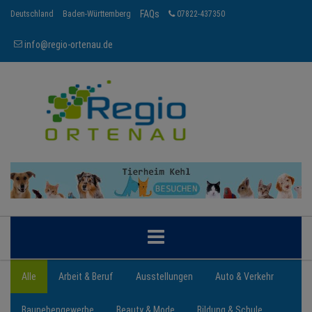
FAQs
Deutschland
Baden-Württemberg
07822-437350
info@regio-ortenau.de
ORTENAU
Alle
Arbeit & Beruf
Ausstellungen
Auto & Verkehr
Baunebengewerbe
Beauty & Mode
Bildung & Schule
BRANCHEN