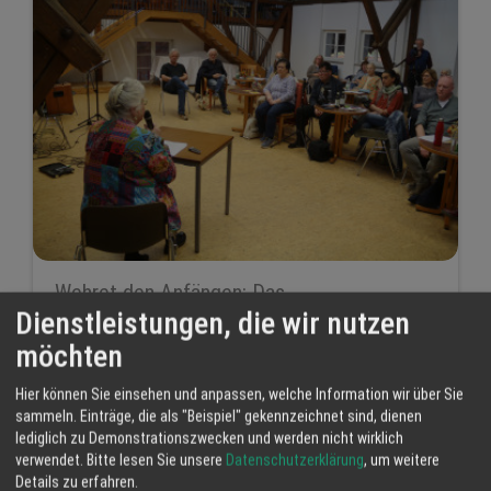
Wehret den Anfängen: Das
AutorenNetzwerk erinnert an die
Dienstleistungen, die wir nutzen
verbrannten Bücher
möchten
15 Apr 2026
Hier können Sie einsehen und anpassen, welche Information wir über Sie
AutorenNetzwerk Ortenau-Elsass®
sammeln. Einträge, die als "Beispiel" gekennzeichnet sind, dienen
Achern
AutorenNetzwerk Ortenau-Elsass
lediglich zu Demonstrationszwecken und werden nicht wirklich
verwendet.
Bitte lesen Sie unsere
Datenschutzerklärung
, um weitere
Demokratie
Details zu erfahren.