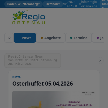
07822-
info@regio-
☎
✉
Baden-Württemberg
Ortenau
|
|
Kla
▼
▼
437350
ortenau.de
Him
News
Angebote
Termine
Jobs
RegioOrtenau News
×
von MERCURE HOTEL Offenburg
28. März 2026
NEWS
Osterbuffet 05.04.2026