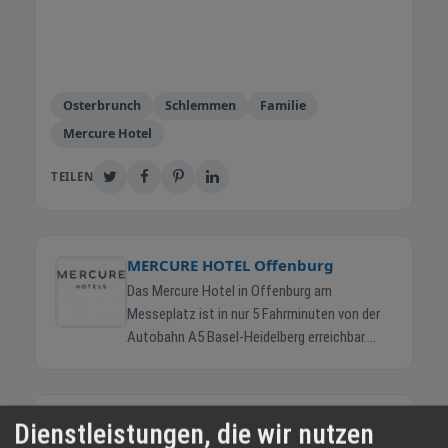
Osterbrunch
Schlemmen
Familie
Mercure Hotel
TEILEN
MERCURE HOTEL Offenburg
Das Mercure Hotel in Offenburg am
Messeplatz ist in nur 5 Fahrminuten von der
Autobahn A5 Basel-Heidelberg erreichbar.
Dank der verkehrsgünstigen Lage und der
Nähe zum Offenburger Zentrum, ist unser
Hotel der ideale Ausgangspunkt für Touristen
WEITERE NEWS
Dienstleistungen, die wir nutzen
und Geschäftsreisende. Modernste Tagungs-
Muttertagsbuffet 10.05.2026