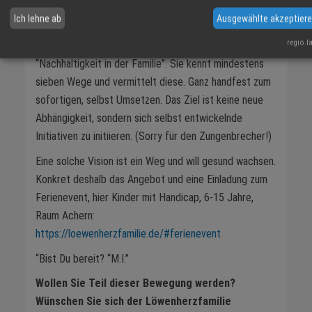
sich verweben?
Ich lehne ab
Ausgewählte akzeptier
Das Gute, das ist kein “Geschwurbel”, sondern mündet
regio.l
derzeit Konkret in Offerten. Marina Irslinger nennt dies
“Nachhaltigkeit in der Familie”. Sie kennt mindestens
sieben Wege und vermittelt diese. Ganz handfest zum
sofortigen, selbst Umsetzen. Das Ziel ist keine neue
Abhängigkeit, sondern sich selbst entwickelnde
Initiativen zu initiieren. (Sorry für den Zungenbrecher!)
Eine solche Vision ist ein Weg und will gesund wachsen.
Konkret deshalb das Angebot und eine Einladung zum
Ferienevent, hier Kinder mit Handicap, 6-15 Jahre,
Raum Achern:
https://loewenherzfamilie.de/#ferienevent
“Bist Du bereit? “M.I.”
Wollen Sie Teil dieser Bewegung werden?
Wünschen Sie sich der Löwenherzfamilie