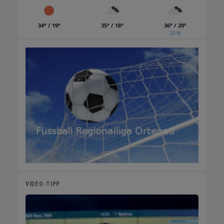
34° / 19°
35° / 18°
36° / 20°
20 %
VIDEO-TIPP