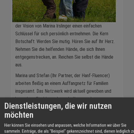
der Vision von Marina Irslinger einen einfachen
Schlüssel für sich persönlich entnehmen. Die Kern
Botschaft: Werden Sie mutig. Hören Sie auf Ihr Herz.
Nehmen Sie die helfenden Hände, die sich Ihnen
entgegenstrecken, an. Reichen Sie selbst die Hände
aus.
Marina und Stefan (Ihr Partner, der Hanf-Fluencer)
arbeiten fleißig an einem Auffangnetz für Familien
insgesamt. Das Netzwerk wird aktuell gewoben und
beworben. Die Idee sehr grob: Kommunale
Dienstleistungen, die wir nutzen
Familienzentren der Begegnung, des Austausches, des
möchten
Miteinander und des Unterstützens wegen.
Ob inspiriert durch das sehr charmante, höfliche
Hier können Sie einsehen und anpassen, welche Information wir über Sie
sammeln. Einträge, die als "Beispiel" gekennzeichnet sind, dienen lediglich z
Verantwortungsbewusstsein der beiden Hausschweine