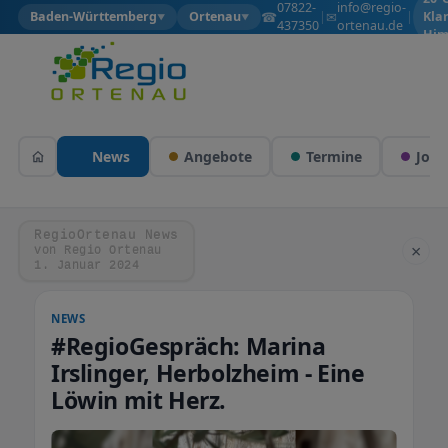
07822-
info@regio-
☎
✉
Baden-Württemberg
Ortenau
|
|
Kla
▼
▼
437350
ortenau.de
Him
News
Angebote
Termine
Jobs
RegioOrtenau News
×
von Regio Ortenau
1. Januar 2024
NEWS
#RegioGespräch: Marina
Irslinger, Herbolzheim - Eine
Löwin mit Herz.