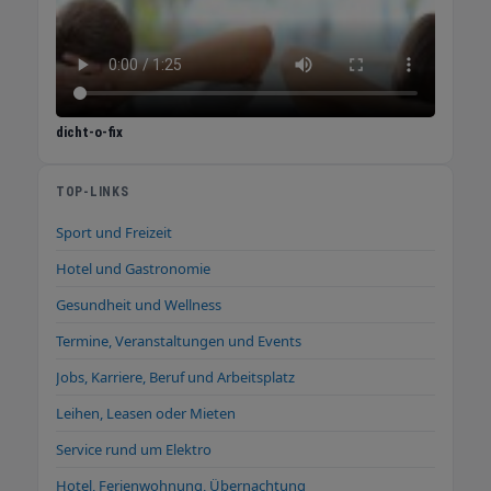
vermeiden. Auch, wenn kein entsprechender
Kandidat oder kein geeignetes Unternehmen
in unserer Kundenkartei vorhanden ist,
scheuen wir auch keine aktive Akquise. Mit
einer Personalvermittlung über Mr.Jobfinder
dicht-o-fix
vermindern Unternehmen ihren Suchaufwand
und die klassischen Arbeitgeberrisiken.
TOP-LINKS
Bewerber hingegen profitieren von einer
kostenlosen und anonymisierten Vermittlung
Sport und Freizeit
an validierte Arbeitgeber im Raum Baden-
Hotel und Gastronomie
Württemberg. Mr. Jobfinder – nicht einfach
nur ein Personaldienstleister, sondern ein
Gesundheit und Wellness
Dienstleister mit Persönlichkeit.
Termine, Veranstaltungen und Events
Jobs, Karriere, Beruf und Arbeitsplatz
Leihen, Leasen oder Mieten
Service rund um Elektro
Hotel, Ferienwohnung, Übernachtung