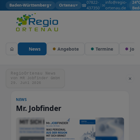
07822-
info@regio-
24°C
☎
✉
Baden-Württemberg
Ortenau
|
|
▼
▼
437350
ortenau.de
Bed
News
Angebote
Termine
Jobs
RegioOrtenau News
×
von MR Jobfinder GmbH
29. Juni 2026
NEWS
Mr. Jobfinder