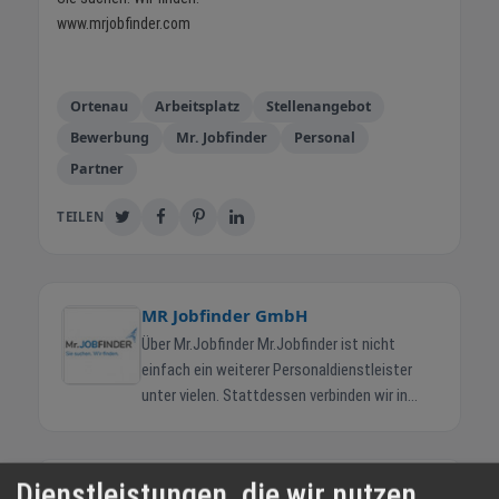
www.mrjobfinder.com
Ortenau
Arbeitsplatz
Stellenangebot
Bewerbung
Mr. Jobfinder
Personal
Partner
TEILEN
MR Jobfinder GmbH
Über Mr.Jobfinder Mr.Jobfinder ist nicht
einfach ein weiterer Personaldienstleister
unter vielen. Stattdessen verbinden wir in
unserem Serviceunternehmen Komfort für
Bewerber und Unternehmen mit fairen
Bedingungen für alle Beteiligten. Unsere
Dienstleistungen, die wir nutzen
WEITERE NEWS
langjährige Erfahrung mit Abteilungsaufbau