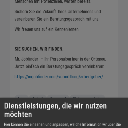
Menschen mit Potenzialen, warten bereits.
Sichern Sie die Zukunft Ihres Unternehmens und
vereinbaren Sie ein Beratungsgespräch mit uns.
Wir freuen uns auf ein Kennenlernen.
SIE SUCHEN. WIR FINDEN.
Mr. Jobfinder – Ihr Personalpartner in der Ortenau.
Jetzt einfach ein Beratungsgespräch vereinbaren:
https://mrjobfinder.com/vermittlung/arbeitgeber/
Jobs
Arbeit
Personal
Stellenangebote
Dienstleistungen, die wir nutzen
Ortenau
Bewerbung
Arbeitsplatz
möchten
Fachkräfte
Mr. Jobfinder
Partner
Baden
Hier können Sie einsehen und anpassen, welche Information wir über Sie
TEILEN