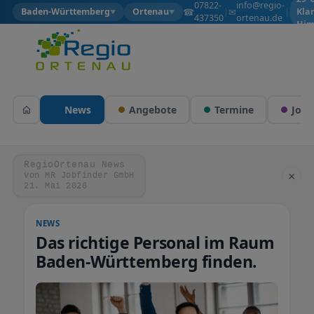
07822-
info@regio-
☎
✉
Baden-Württemberg
Ortenau
|
|
Kla
▼
▼
437350
ortenau.de
Him
News
Angebote
Termine
Jobs
RegioOrtenau News
×
von MR Jobfinder GmbH
21. Mai 2026
NEWS
Das richtige Personal im Raum
Baden-Württemberg finden.