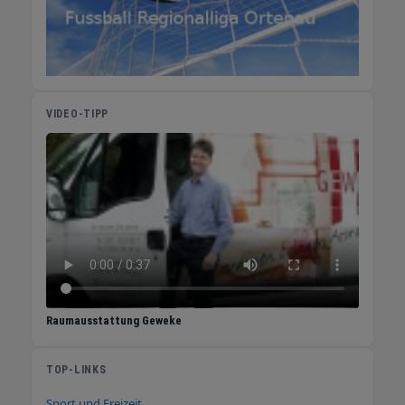
Suche nach Personal oder einer Stelle ist,
erfährt von uns eine individuelle und
persönliche Beratung und Betreuung. Wir
berücksichtigen die gewünschte Art der
Vermittlung – Direktvermittlung,
VIDEO-TIPP
Arbeitnehmerüberlassung oder Zeitvertrag –
bei jedem Gesuch seitens Unternehmen und
Bewerbern. Den Kontakt zwischen
Arbeitnehmer und Arbeitgeber stellen wir nur
bei passender Übereinstimmung her, um so
unnötigen Aufwand für alle Beteiligten zu
vermeiden. Auch, wenn kein entsprechender
Kandidat oder kein geeignetes Unternehmen
in unserer Kundenkartei vorhanden ist,
scheuen wir auch keine aktive Akquise. Mit
Raumausstattung Geweke
einer Personalvermittlung über Mr.Jobfinder
vermindern Unternehmen ihren Suchaufwand
und die klassischen Arbeitgeberrisiken.
TOP-LINKS
Bewerber hingegen profitieren von einer
Sport und Freizeit