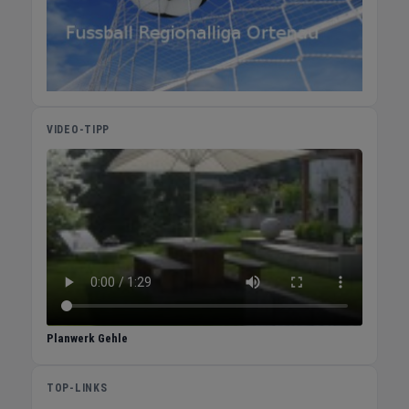
lediglich um die Nennung seines Namens als
Urheber. Über eine kleine Spende für seine
Kaffeekasse würde er sich natürlich
besonders freuen – denn auch Poeten leben
nicht nur von Luft und Liebe, sondern
schätzen die Wertschätzung ihrer Arbeit.
VIDEO-TIPP
Kontakt für Anfragen: Klaus Huber ist
telefonisch erreichbar unter 07841 / 53 81
oder über seine Webseite
www.klausvomdachsbuckel.de
Planwerk Gehle
TOP-LINKS