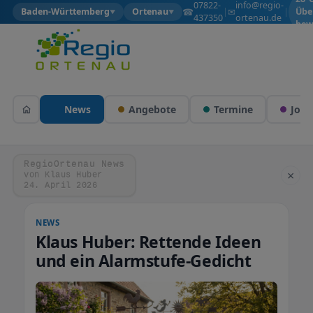
07822-
info@regio-
☎
✉
Baden-Württemberg
Ortenau
|
|
Übe
▼
▼
437350
ortenau.de
bew
News
Angebote
Termine
Jobs
RegioOrtenau News
×
von Klaus Huber
24. April 2026
NEWS
Klaus Huber: Rettende Ideen
und ein Alarmstufe-Gedicht