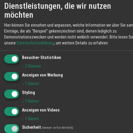
erwartet die Besucher Lyrik
Dienstleistungen, die wir nutzen
möchten
vom Dachsbuckel – eine
seltene Gelegenheit, den
Hier können Sie einsehen und anpassen, welche Information wir über Sie sa
Einträge, die als "Beispiel" gekennzeichnet sind, dienen lediglich zu
Dichter persönlich zu
Demonstrationszwecken und werden nicht wirklich verwendet.
Bitte lesen Si
unsere
Datenschutzerklärung
, um weitere Details zu erfahren.
erleben.
Besucher-Statistiken
↓
2
Dienste
Anzeigen von Werbung
· · ·
↓
1
Dienst
Styling
↓
1
Dienst
Anzeigen von Videos
ÜBER DEN AUTOR
↓
1
Dienst
Klaus Huber
, geboren in Achern,
Sicherheit
(immer erforderlich)
ist pensionierter