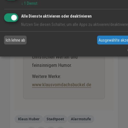
↓
1
Dienst
Grundschullehrer, Lyriker und
freier Autor. Als „Klaus vom
Alle Dienste aktivieren oder deaktivieren
Dachsbuckel" verbindet er in
Nutzen Sie diesen Schalter, um alle Apps zu aktivieren/deaktiviere
seinen Gedichten der Begegnung
und Ermutigung
Ich lehne ab
Ausgewählte akze
Heimatverbundenheit mit
christlichen Werten und
feinsinnigem Humor.
Weitere Werke:
www.klausvomdachsbuckel.de
Klaus Huber
Stadtpoet
Alarmstufe