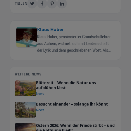
TEILEN
Klaus Huber
Klaus Huber, pensionierter Grundschullehrer
aus Achern, widmet sich mit Leidenschaft
der Lyrik und dem geschriebenen Wort. Als
freier Autor und ehemaliger freier Mitarbeiter
der regionalen Presse und ebenso als
Textdichter für Chormusik, (wobei er
WEITERE NEWS
nur Texte in deutscher Sprache
Blütezeit – Wenn die Natur uns
verfasste), schafft er Gedichte der
aufblühen lässt
Begegnung, der Ermutigung und der
News
Lebenshilfe. Seine vielfältigen Werke reichen
Besucht einander – solange ihr könnt
von Auftragsgedichten für festliche Anlässe
News
über Chorliedertexte hin zu besinnlichen
Aphorismen. Mit seinen Lesungen in
Gemeindezentren und bei kulturellen
Ostern 2026: Wenn der Friede stirbt – und
die Hoffnung bleibt