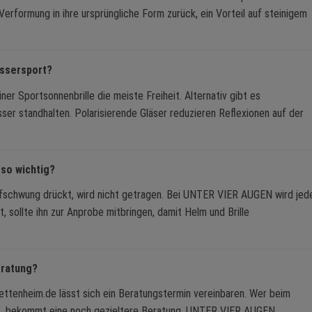
erformung in ihre ursprüngliche Form zurück, ein Vorteil auf steinigem
assersport?
er Sportsonnenbrille die meiste Freiheit. Alternativ gibt es
ser standhalten. Polarisierende Gläser reduzieren Reflexionen auf der
 so wichtig?
olfschwung drückt, wird nicht getragen. Bei UNTER VIER AUGEN wird jed
t, sollte ihn zur Anprobe mitbringen, damit Helm und Brille
eratung?
ttenheim.de lässt sich ein Beratungstermin vereinbaren. Wer beim
ht, bekommt eine noch gezieltere Beratung. UNTER VIER AUGEN,