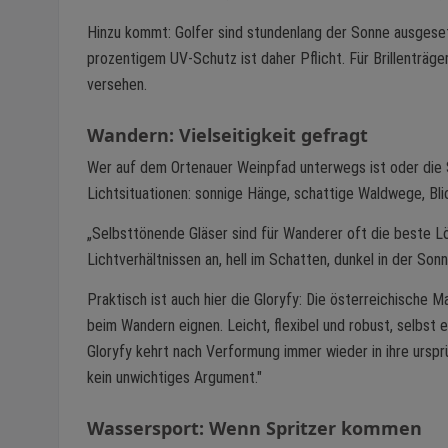
Hinzu kommt: Golfer sind stundenlang der Sonne ausgeset
prozentigem UV-Schutz ist daher Pflicht. Für Brillenträger 
versehen.
Wandern: Vielseitigkeit gefragt
Wer auf dem Ortenauer Weinpfad unterwegs ist oder die
Lichtsituationen: sonnige Hänge, schattige Waldwege, Blic
„Selbsttönende Gläser sind für Wanderer oft die beste Lö
Lichtverhältnissen an, hell im Schatten, dunkel in der So
Praktisch ist auch hier die Gloryfy: Die österreichische Ma
beim Wandern eignen. Leicht, flexibel und robust, selbst 
Gloryfy kehrt nach Verformung immer wieder in ihre ursprü
kein unwichtiges Argument."
Wassersport: Wenn Spritzer kommen