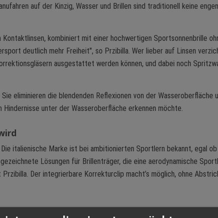
ahren auf der Kinzig, Wasser und Brillen sind traditionell keine enge
ch Kontaktlinsen, kombiniert mit einer hochwertigen Sportsonnenbrille oh
sport deutlich mehr Freiheit", so Przibilla. Wer lieber auf Linsen verzic
rrektionsgläsern ausgestattet werden können, und dabei noch Spritzw
 Sie eliminieren die blendenden Reflexionen von der Wasseroberfläche 
an Hindernisse unter der Wasseroberfläche erkennen möchte.
wird
 Die italienische Marke ist bei ambitionierten Sportlern bekannt, egal ob
sgezeichnete Lösungen für Brillenträger, die eine aerodynamische Sportb
 Przibilla. Der integrierbare Korrekturclip macht’s möglich, ohne Abstri