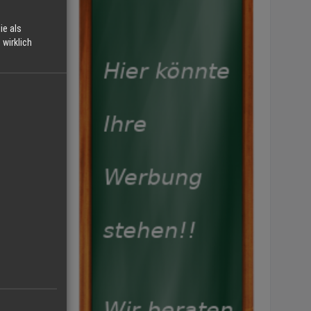
agen.
ie als
wirklich
et