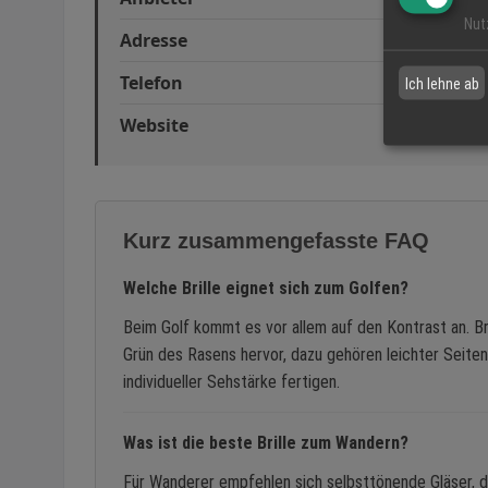
Nut
Adresse
Friedri
Telefon
07822 
Ich lehne ab
Website
www.se
Kurz zusammengefasste FAQ
Welche Brille eignet sich zum Golfen?
Beim Golf kommt es vor allem auf den Kontrast an. B
Grün des Rasens hervor, dazu gehören leichter Seiten
individueller Sehstärke fertigen.
Was ist die beste Brille zum Wandern?
Für Wanderer empfehlen sich selbsttönende Gläser, d