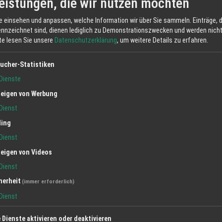
eistungen, die wir nutzen möchten
 die beim Joggen verrutscht oder beim Golfschwung drückt, wird nicht getr
e einsehen und anpassen, welche Information wir über Sie sammeln. Einträge, d
illa. „Das dauert nur ein paar Minuten, macht aber den entscheidenden
ennzeichnet sind, dienen lediglich zu Demonstrationszwecken und werden nicht 
tte lesen Sie unsere
Datenschutzerklärung
, um weitere Details zu erfahren.
te diesen zur Anprobe mitbringen. Denn Helm und Brille müssen perfekt
ucher-Statistiken
Dienste
ung
eigen von Werbung
Dienst
t der falschen Brille angehen. Bei UNTER VIER AUGEN in Ettenheim find
beraten, professionell angepasst und mit echtem Herzblut ausgewählt.
ling
Dienst
n über die Online-Terminanfrage auf
www.sehexperten-
eigen von Videos
 gleich, welche Sportart im Vordergrund steht. So ist die
Dienst
herheit
(immer erforderlich)
Dienst
e Dienste aktivieren oder deaktivieren
IER AUGEN - Jens Przibilla e. K.