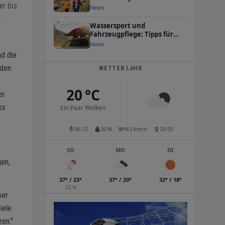
er bis
Outdoor-Abenteuer
News
e
Wassersport und
Fahrzeugpflege: Tipps für
Outdoor-Enthusiasten
News
nd die
 den
WETTER LAHR
20 °C
er
ss
Ein Paar Wolken
06:12
30 %
N 2 km/h
20:55
SO
MO
DI
gen,
37° / 23°
37° / 20°
32° / 18°
20 %
ser
iele
zen."