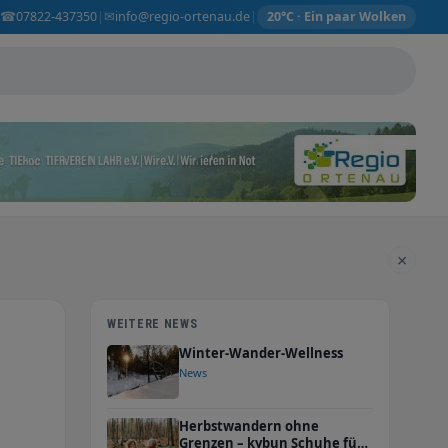
☎
✉
07822-437350
info@regio-ortenau.de
|
|
20°C · Ein paar Wolken
×
WEITERE NEWS
Winter-Wander-Wellness
News
Herbstwandern ohne
e
Grenzen – kybun Schuhe für