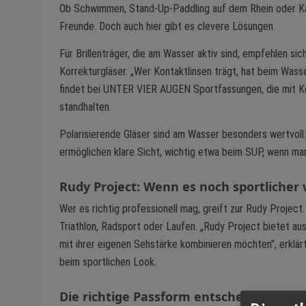
Ob Schwimmen, Stand-Up-Paddling auf dem Rhein oder Kanuf
Freunde. Doch auch hier gibt es clevere Lösungen.
Für Brillenträger, die am Wasser aktiv sind, empfehlen si
Korrekturgläser. „Wer Kontaktlinsen trägt, hat beim Wasser
findet bei UNTER VIER AUGEN Sportfassungen, die mit Ko
standhalten.
Polarisierende Gläser sind am Wasser besonders wertvoll:
ermöglichen klare Sicht, wichtig etwa beim SUP, wenn m
Rudy Project: Wenn es noch sportlicher 
Wer es richtig professionell mag, greift zur Rudy Project.
Triathlon, Radsport oder Laufen. „Rudy Project bietet au
mit ihrer eigenen Sehstärke kombinieren möchten", erklärt
beim sportlichen Look.
Die richtige Passform entscheidet