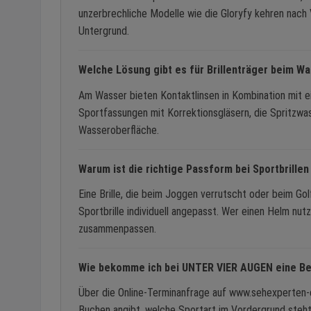
unzerbrechliche Modelle wie die Gloryfy kehren nach V
Untergrund.
Welche Lösung gibt es für Brillenträger beim W
Am Wasser bieten Kontaktlinsen in Kombination mit ein
Sportfassungen mit Korrektionsgläsern, die Spritzwas
Wasseroberfläche.
Warum ist die richtige Passform bei Sportbrillen
Eine Brille, die beim Joggen verrutscht oder beim G
Sportbrille individuell angepasst. Wer einen Helm nutz
zusammenpassen.
Wie bekomme ich bei UNTER VIER AUGEN eine B
Über die Online-Terminanfrage auf www.sehexperten-e
Buchen angibt, welche Sportart im Vordergrund ste