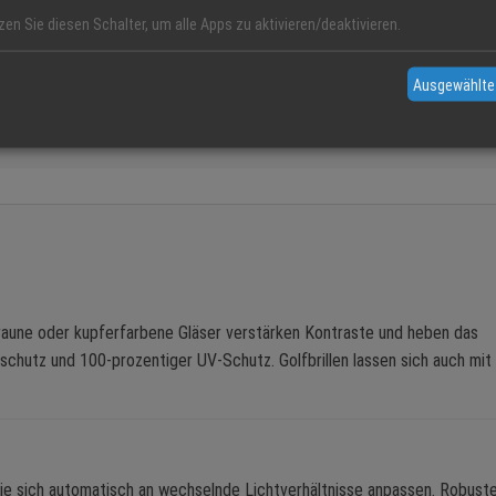
zen Sie diesen Schalter, um alle Apps zu aktivieren/deaktivieren.
chstrasse 37, 77955 Ettenheim
896820
Ausgewählte
hexperten-ettenheim.de
raune oder kupferfarbene Gläser verstärken Kontraste und heben das
schutz und 100-prozentiger UV-Schutz. Golfbrillen lassen sich auch mit
ie sich automatisch an wechselnde Lichtverhältnisse anpassen. Robuste