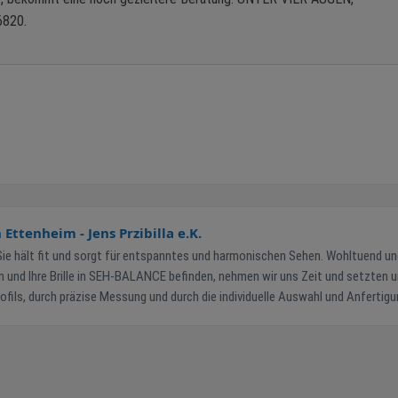
6820.
ttenheim - Jens Przibilla e.K.
 Sie hält fit und sorgt für entspanntes und harmonischen Sehen. Wohltuend u
en und Ihre Brille in SEH-BALANCE befinden, nehmen wir uns Zeit und setzten 
ofils, durch präzise Messung und durch die individuelle Auswahl und Anfertig
erwechselbaren Qualitätsprodukts. EINE GUTE BRILLE IST EINZIGARTIG. SO EINZIGARTIG WIE SIE SELBST.