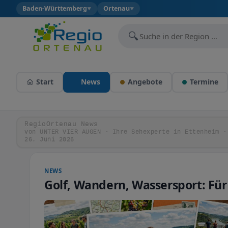
Baden-Württemberg
Ortenau
▼
▼
🔍
Start
News
Angebote
Termine
RegioOrtenau News
von UNTER VIER AUGEN - Ihre Sehexperte in Ettenheim -
26. Juni 2026
NEWS
Golf, Wandern, Wassersport: Für j