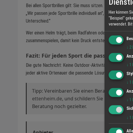
Dienstl
Bei allen Sportbrillen gilt: Sie muss sitzen. Eine Brille,
Hier können Si
„Wir passen jede Sportbrille individuell an", betont Przib
"Beispiel" gek
Unterschied."
verwendet.
Bi
Wer einen Helm trägt, beim Radfahren oder Klettern, soll
Bes
zusammenspielen, damit kein Druck entsteht.
↓
2
Fazit: Für jeden Sport die passende Lös
Anz
↓
1
Die gute Nachricht: Keine Outdoor-Aktivität muss man mi
jeder aktive Ortenauer die passende Lösung, individuell 
Sty
↓
1
Tipp: Vereinbaren Sie einen Beratungstermi
Anz
ettenheim.de
, und schildern Sie beim Buchen
↓
1
Beratung noch gezielter.
Sic
↓
1
All
Anbieter
UNTER V