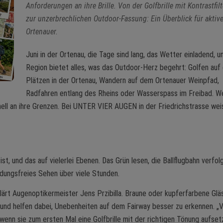
Anforderungen an ihre Brille. Von der Golfbrille mit Kontrastfilt
zur unzerbrechlichen Outdoor-Fassung: Ein Überblick für aktiv
Ortenauer.
Juni in der Ortenau, die Tage sind lang, das Wetter einladend, u
Region bietet alles, was das Outdoor-Herz begehrt: Golfen auf
Plätzen in der Ortenau, Wandern auf dem Ortenauer Weinpfad,
Radfahren entlang des Rheins oder Wasserspass im Freibad. W
chnell an ihre Grenzen. Bei UNTER VIER AUGEN in der Friedrichstrasse wei
st, und das auf vielerlei Ebenen. Das Grün lesen, die Ballflugbahn verfol
üdungsfreies Sehen über viele Stunden.
ärt Augenoptikermeister Jens Przibilla. Braune oder kupferfarbene Glä
und helfen dabei, Unebenheiten auf dem Fairway besser zu erkennen. „V
, wenn sie zum ersten Mal eine Golfbrille mit der richtigen Tönung aufset