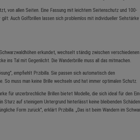
zt, von allen Seiten. Eine Fassung mit leichtem Seitenschutz und 100-
gilt: Auch Golfbrillen lassen sich problemlos mit individueller Sehstärke
 Schwarzwaldhöhen erkundet, wechselt ständig zwischen verschiedenen
ke ins Tal mit Gegenlicht. Die Wanderbrille muss all das mitmachen.
sung", empfiehlt Przibilla. Sie passen sich automatisch den
nne. So muss man keine Brille wechseln und hat immer optimalen Schutz.
rke für unzerbrechliche Brillen bietet Modelle, die sich ideal für den Ei
ein Sturz auf steinigem Untergrund hinterlässt keine bleibenden Schäden
ngliche Form zurück", erklärt Przibilla. „Das ist beim Wandern im Schwa