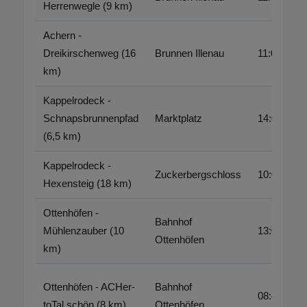
Herrenwegle (9 km)
Achern -
Dreikirschenweg (16
Brunnen Illenau
11:00
km)
Kappelrodeck -
Schnapsbrunnenpfad
Marktplatz
14:00
(6,5 km)
Kappelrodeck -
Zuckerbergschloss
10:00
Hexensteig (18 km)
Ottenhöfen -
Bahnhof
Mühlenzauber (10
13:00
Ottenhöfen
km)
Ottenhöfen - ACHer-
Bahnhof
08:40
toTal schön (8 km)
Ottenhöfen