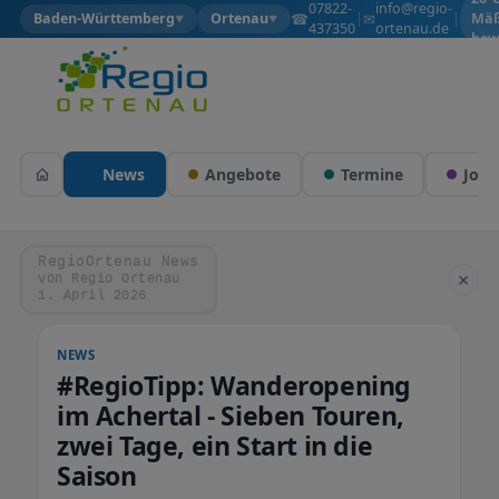
07822-
info@regio-
☎
✉
Baden-Württemberg
Ortenau
|
|
Mäß
▼
▼
437350
ortenau.de
bew
News
Angebote
Termine
Jobs
RegioOrtenau News
×
von Regio Ortenau
1. April 2026
NEWS
#RegioTipp: Wanderopening
im Achertal - Sieben Touren,
zwei Tage, ein Start in die
Saison