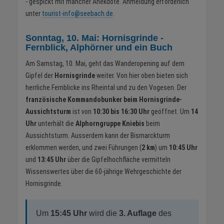
- gespickt mit mancher Anekdote. Anmeldung erforderlich
unter
tourist-info@seebach.de
.
Sonntag, 10. Mai: Hornisgrinde -
Fernblick, Alphörner und ein Buch
Am Samstag, 10. Mai, geht das Wanderopening auf dem
Gipfel der
Hornisgrinde
weiter. Von hier oben bieten sich
herrliche Fernblicke ins Rheintal und zu den Vogesen. Der
französische Kommandobunker beim Hornisgrinde-
Aussichtsturm
ist von
10:30 bis 16:30 Uhr
geöffnet. Um
14
Uhr
unterhält die
Alphorngruppe Kniebis
beim
Aussichtsturm. Ausserdem kann der Bismarckturm
erklommen werden, und zwei Führungen (
2 km
) um
10:45 Uhr
und
13:45 Uhr
über die Gipfelhochfläche vermitteln
Wissenswertes über die 60-jährige Wehrgeschichte der
Hornisgrinde.
Um
15:45 Uhr
wird die
3. Auflage
des