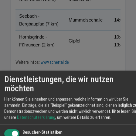
Seebach -
Mummelseehalle
14:00
Bergbaupfad (7 km)
Hornisgrinde -
10:45 &
Gipfel
Führungen (2 km)
13:45
Weitere Infos:
www.achertal.de
Dienstleistungen, die wir nutzen
möchten
Kurz zusammengefasste FAQ
Hier können Sie einsehen und anpassen, welche Information wir über Sie
Wann findet das Wanderopening im
sammeln. Einträge, die als "Beispiel" gekennzeichnet sind, dienen lediglich z
Achertal 2026 statt?
Demonstrationszwecken und werden nicht wirklich verwendet.
Bitte lesen Si
unsere
Datenschutzerklärung
, um weitere Details zu erfahren.
Das Wanderopening findet am 9. und 10. Mai
2026 statt. Am Samstag werden geführte
Besucher-Statistiken
Wanderungen in Achern, Kappelrodeck,