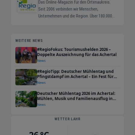
Das Online-Magazin für den Ortenaukreis.
Seit 2006 verbinden wir Menschen,
Unternehmen und die Region. Über 180.000
Ortenauer erreichen wir jeden Monat. Regio-
Ortenau.de ist das zentrale Online-Magazin
für den Ortenaukreis. Bürger finden hier
WEITERE NEWS
aktuelle Termine, Veranstaltungen, lokale
#RegioFokus: Tourismushelden 2026 –
Angebote und Marktinformationen. Betrieben
Doppelte Auszeichnung für das Achertal
wird das Magazin von der Regio Media eG in
News
Kappel-Grafenhausen. 43.000+ Facebook-
#RegioTipp: Deutscher Mühlentag und
Abonnenten Größte regionale Community im
Pfingstdampf im Achertal – Ein Fest für
Ortenaukreis auf Facebook. 180.000 Leser
die ganze Familie
News
monatlich Ortenauer und darüber hinaus,
Tendenz steigend. Hohe Google-Sichtbarkeit
Deutscher Mühlentag 2026 im Achertal:
Mühlen, Musik und Familienausflug in
Eingebunden in ein bundesweites
Ottenhöfen und Seebach
News
Portalsystem für maximale Auffindbarkeit.
Seit 2006 in der Region Verlässlicher Partner
WETTER LAHR
für Bürger und Unternehmen im Ortenaukreis.
Geschäftsinhaber steigern durch das breite
26 °C
Angebot ihre Reichweite: von kostenlosen