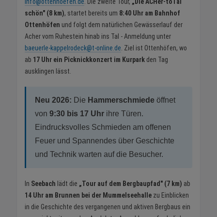
info@ottenhoefen.de
. Die zweite Tour,
„Die ACHer-toTal
schön" (8 km)
, startet bereits um
8:40 Uhr am Bahnhof
Ottenhöfen
und folgt dem natürlichen Gewässerlauf der
Acher vom Ruhestein hinab ins Tal - Anmeldung unter
baeuerle-kappelrodeck@t-online.de
. Ziel ist Ottenhöfen, wo
ab
17 Uhr ein Picknickkonzert im Kurpark
den Tag
ausklingen lässt.
Neu 2026:
Die
Hammerschmiede
öffnet
von
9:30 bis 17 Uhr
ihre Türen.
Eindrucksvolles Schmieden am offenen
Feuer und Spannendes über Geschichte
und Technik warten auf die Besucher.
In
Seebach
lädt die
„Tour auf dem Bergbaupfad" (7 km)
ab
14 Uhr am Brunnen bei der Mummelseehalle
zu Einblicken
in die Geschichte des vergangenen und aktiven Bergbaus ein