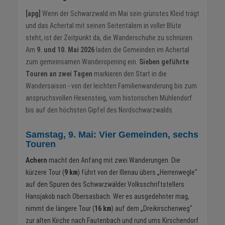
[apg]
Wenn der Schwarzwald im Mai sein grünstes Kleid trägt
und das Achertal mit seinen Seitentälern in voller Blüte
steht, ist der Zeitpunkt da, die Wanderschuhe zu schnüren.
Am
9. und 10. Mai 2026
laden die Gemeinden im Achertal
zum gemeinsamen Wanderopening ein.
Sieben geführte
Touren an zwei Tagen
markieren den Start in die
Wandersaison - von der leichten Familienwanderung bis zum
anspruchsvollen Hexensteig, vom historischen Mühlendorf
bis auf den höchsten Gipfel des Nordschwarzwalds.
Samstag, 9. Mai: Vier Gemeinden, sechs
Touren
Achern
macht den Anfang mit zwei Wanderungen. Die
kürzere Tour (
9 km
) führt von der Illenau übers „Herrenwegle"
auf den Spuren des Schwarzwälder Volksschriftstellers
Hansjakob nach Obersasbach. Wer es ausgedehnter mag,
nimmt die längere Tour (
16 km
) auf dem „Dreikirschenweg"
zur alten Kirche nach Fautenbach und rund ums Kirschendorf