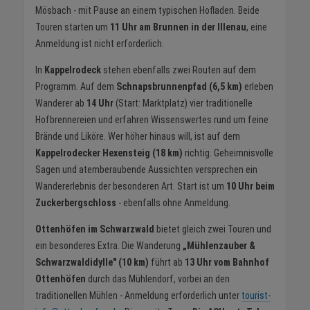
Mösbach - mit Pause an einem typischen Hofladen. Beide
Touren starten um
11 Uhr am Brunnen in der Illenau
, eine
Anmeldung ist nicht erforderlich.
In
Kappelrodeck
stehen ebenfalls zwei Routen auf dem
Programm. Auf dem
Schnapsbrunnenpfad (6,5 km)
erleben
Wanderer ab
14 Uhr
(Start: Marktplatz) vier traditionelle
Hofbrennereien und erfahren Wissenswertes rund um feine
Brände und Liköre. Wer höher hinaus will, ist auf dem
Kappelrodecker Hexensteig (18 km)
richtig. Geheimnisvolle
Sagen und atemberaubende Aussichten versprechen ein
Wandererlebnis der besonderen Art. Start ist um
10 Uhr beim
Zuckerbergschloss
- ebenfalls ohne Anmeldung.
Ottenhöfen im Schwarzwald
bietet gleich zwei Touren und
ein besonderes Extra. Die Wanderung
„Mühlenzauber &
Schwarzwaldidylle" (10 km)
führt ab
13 Uhr vom Bahnhof
Ottenhöfen
durch das Mühlendorf, vorbei an den
traditionellen Mühlen - Anmeldung erforderlich unter
tourist-