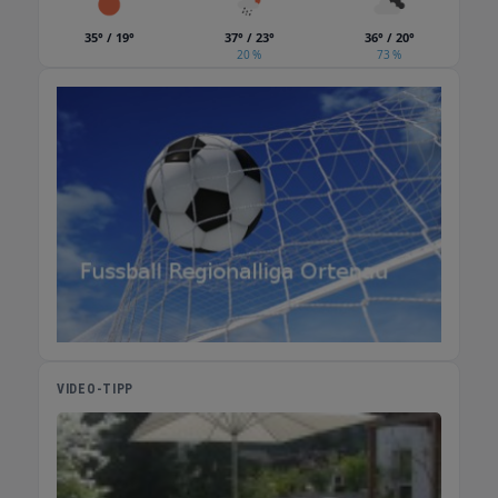
35° / 19°
37° / 23°
36° / 20°
20 %
73 %
VIDEO-TIPP