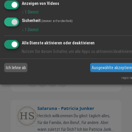
Anzeigen von Videos
www.salaruna.de
· 0170 163 78 78 ·
↓
1
Dienst
info@salaruna.de
Sicherheit
(immer erforderlich)
Praxis Salaruna · Sedanstraße 8 · 77746
↓
1
Dienst
Schutterwald
Alle Dienste aktivieren oder deaktivieren
Nutzen Sie diesen Schalter, um alle Apps zu aktivieren/deaktiviere
Ich lehne ab
Ausgewählte akzeptier
Sommerwende
Heilberaterin
Schutterwald
regio.l
TEILEN
Salaruna - Patricia Junker
Herzlich willkommen Du gibst täglich alles,
für die Familie, den Beruf, für andere. Aber
wann zuletzt für Dich? Ich bin Patricia Junker,