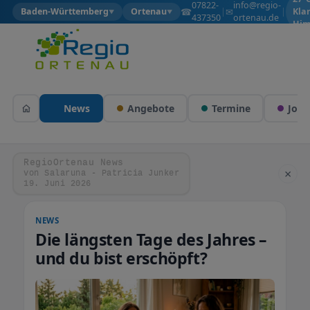
07822-
info@regio-
☎
✉
Baden-Württemberg
Ortenau
|
|
Kla
▼
▼
437350
ortenau.de
Him
News
Angebote
Termine
Jobs
RegioOrtenau News
×
von Salaruna - Patricia Junker
19. Juni 2026
NEWS
Die längsten Tage des Jahres –
und du bist erschöpft?