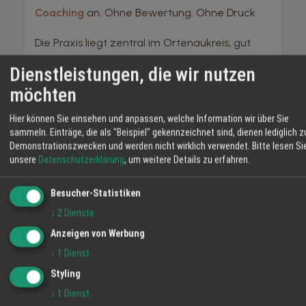
Coaching
an. Ohne Bewertung. Ohne Druck.
Die Praxis liegt zentral im Ortenaukreis, gut
erreichbar aus Offenburg, Lahr, Kehl und
Dienstleistungen, die wir nutzen
Appenweier. Ein Ort, der bewusst ruhig ist,
möchten
mitten in einer lauten Zeit.
Hier können Sie einsehen und anpassen, welche Information wir über Sie
sammeln. Einträge, die als "Beispiel" gekennzeichnet sind, dienen lediglich z
Demonstrationszwecken und werden nicht wirklich verwendet.
Bitte lesen Si
TIPP
unsere
Datenschutzerklärung
, um weitere Details zu erfahren.
Die Sommersonnenwende ist seit
Jahrhunderten ein Zeitpunkt der
Besucher-Statistiken
Besinnung und des Neubeginns.
↓
2
Dienste
Anzeigen von Werbung
↓
1
Dienst
Gönn dir den besten Moment des Jahres,
Styling
bevor er vorbei ist.
↓
1
Dienst