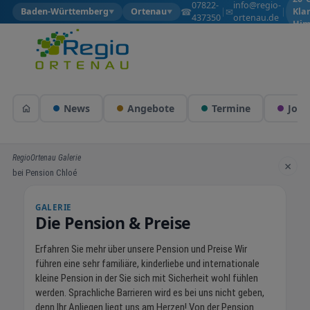
07822-
info@regio-
☎
✉
Baden-Württemberg
Ortenau
|
|
Kla
▼
▼
437350
ortenau.de
Him
News
Angebote
Termine
Jobs
RegioOrtenau Galerie
×
bei Pension Chloé
GALERIE
Die Pension & Preise
Erfahren Sie mehr über unsere Pension und Preise Wir
führen eine sehr familiäre, kinderliebe und internationale
kleine Pension in der Sie sich mit Sicherheit wohl fühlen
werden. Sprachliche Barrieren wird es bei uns nicht geben,
denn Ihr Anliegen liegt uns am Herzen! Von der Pension