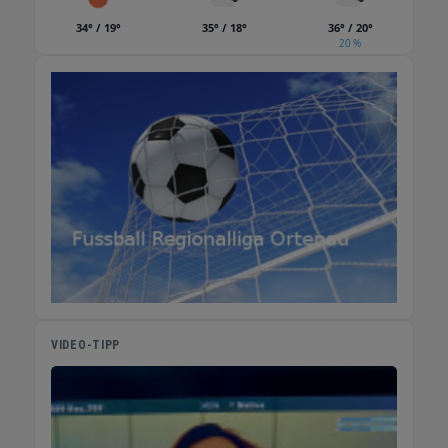
Rust.
34° / 19°
35° / 18°
36° / 20°
20 %
VIDEO-TIPP