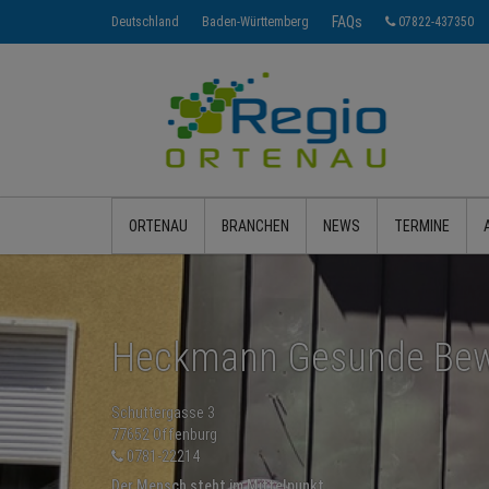
FAQs
Deutschland
Baden-Württemberg
07822-437350
ORTENAU
BRANCHEN
NEWS
TERMINE
Heckmann Gesunde Bew
Schuttergasse 3
77652 Offenburg
0781-22214
Der Mensch steht im Mittelpunkt.