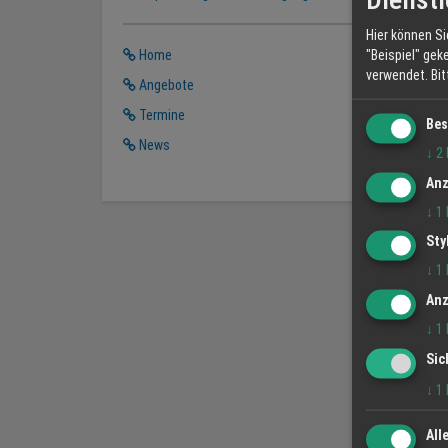
Hier können Si
"Beispiel" gek
Home
verwendet.
Bi
Angebote
Termine
Bes
News
↓
2
Anz
↓
1
Sty
↓
1
Anz
↓
1
Sic
↓
1
All