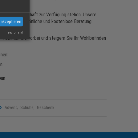
 direkt am Geschäft zur Verfügung stehen. Unsere
. Für eine persönliche und kostenlose Beratung
 akzeptieren
regio.land
 kommen Sie vorbei und steigern Sie Ihr Wohlbefinden
chen:
un
t
bun
Advent
Schuhe
Geschenk