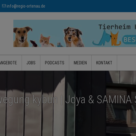
info@regio-ortenau.de
ANGEBOTE
JOBS
PODCASTS
MEDIEN
KONTAKT
egung kybun | Joya & SAMINA