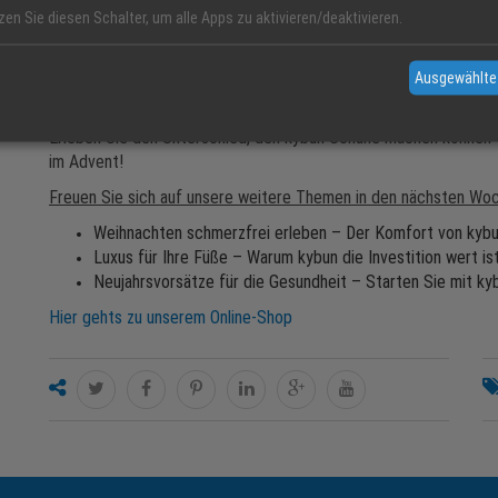
Jahreszeit aktiv bleiben möchten.
zen Sie diesen Schalter, um alle Apps zu aktivieren/deaktivieren.
Besuchen Sie uns in Offenburg, wo Ihnen zwei Kundenparkplätze
Öffnungszeiten sind Montag bis Samstag von 09:30 bis 18:00 Uhr
Ausgewählte
kontaktieren Sie uns unter 0781 / 22214.
Erleben Sie den Unterschied, den kybun Schuhe machen können –
im Advent!
Freuen Sie sich auf unsere weitere Themen in den nächsten Wo
Weihnachten schmerzfrei erleben – Der Komfort von kyb
Luxus für Ihre Füße – Warum kybun die Investition wert is
Neujahrsvorsätze für die Gesundheit – Starten Sie mit ky
Hier gehts zu unserem Online-Shop