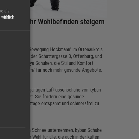
ie als
wirklich
 Schuhe Ihr Wohlbefinden steigern
MINA Shop
en. Bei "Gesunde Bewegung Heckmann" im Ortenaukreis
nsere Filialen in der Schuttergasse 3, Offenburg, und
 an kybun und Joya Schuhen, die Stil und Komfort
undebewegung.com/ für noch mehr gesunde Angebote.
 achten. Die einzigartigen Luftkissenschuhe von kybun
hritt unterstützt. Sie fördern eine gesunde
ekt, um die Festtage entspannt und schmerzfrei zu
 Spaziergänge im Schnee unternehmen, kybun Schuhe
sind die ideale Wahl für alle, die auch in der kalten