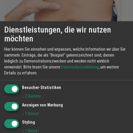
Dienstleistungen, die wir nutzen
möchten
Hier können Sie einsehen und anpassen, welche Information wir über Sie
sammeln. Einträge, die als "Beispiel" gekennzeichnet sind, dienen
Hilfe bei Hüftschmerzen durch kybun
lediglich zu Demonstrationszwecken und werden nicht wirklich
verwendet.
Bitte lesen Sie unsere
Datenschutzerklärung
, um weitere
Schuhe
Details zu erfahren.
5 Aug 2024
Heckmann Gesunde Bewegung kybun | Joya & SAMINA Shop
Besucher-Statistiken
Bild:
Pixabay
↓
2
Dienste
Heckmann - Gesunde Bewegung Offenburg:
Hüftschmerzen
Anzeigen von Werbung
können durch verschiedene Ursachen wie Arthrose, Überlastung
↓
1
Dienst
oder Fehlstellungen entstehen. kybun Schuhe bieten durch ihre
besondere Sohle eine sanfte Entlastung der Hüftgelenke. Sie
Styling
fördern eine gleichmäßige Druckverteilung und verbessern die
↓
1
Dienst