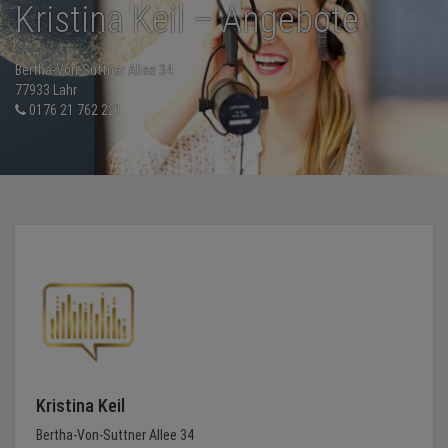
Kristina Keil – Angebote
NEWS
Bertha-Von-Suttner Allee 34
77933 Lahr
TERMINE
0176 21 762 221
ANGEBOTE
JOBS
PODCASTS
MEDIEN
KONTAKT
Kristina Keil
Bertha-Von-Suttner Allee 34