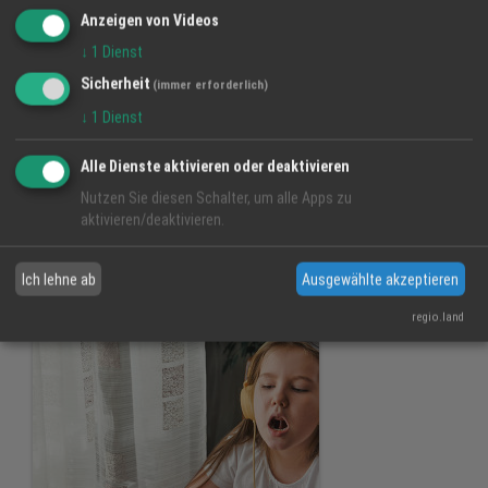
Anzeigen von Videos
↓
1
Dienst
Sicherheit
(immer erforderlich)
↓
1
Dienst
Alle Dienste aktivieren oder deaktivieren
Nutzen Sie diesen Schalter, um alle Apps zu
Authentische Stimme
aktivieren/deaktivieren.
Ich lehne ab
Ausgewählte akzeptieren
regio.land