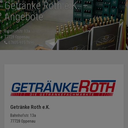
Getränke Roth e.K. –
Angebote
NEWS
TERMINE
Bahnhofstr. 13a
77728 Oppenau
07805-915 7890
ANGEBOTE
JOBS
PODCASTS
MEDIEN
KONTAKT
Getränke Roth e.K.
Bahnhofstr. 13a
77728 Oppenau