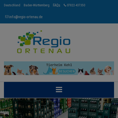
FAQs
Deutschland
Baden-Württemberg
07822-437350
info@regio-ortenau.de
ORTENAU
BRANCHEN