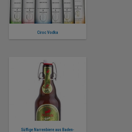
Ciroc Vodka
Süffige Narrenbiere aus Baden-