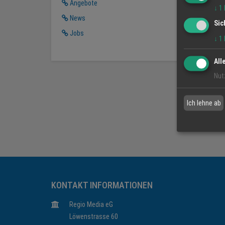
Angebote
↓
1
News
Sic
Jobs
↓
1
All
Nut
Ich lehne ab
KONTAKT INFORMATIONEN
Regio Media eG
Löwenstrasse 60