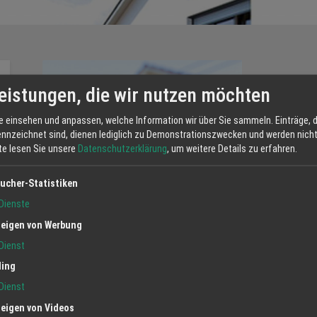
Schlüss
eistungen, die wir nutzen möchten
e einsehen und anpassen, welche Information wir über Sie sammeln. Einträge, d
Alles aus ei
ennzeichnet sind, dienen lediglich zu Demonstrationszwecken und werden nicht 
tte lesen Sie unsere
Datenschutzerklärung
, um weitere Details zu erfahren.
Unser Team 
Bauprojekt 
ucher-Statistiken
uns um alle
Auflagen, s
Dienste
house Team 
eigen von Werbung
gesamte Ges
Dienst
individuelle
ling
Dank unserer
Dienst
Fachkenntni
höchster Qua
eigen von Videos