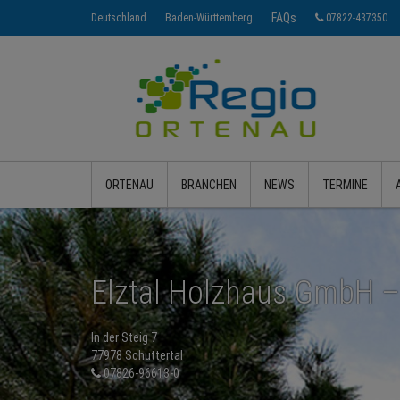
FAQs
Deutschland
Baden-Württemberg
07822-437350
ORTENAU
BRANCHEN
NEWS
TERMINE
Elztal Holzhaus GmbH 
In der Steig 7
77978 Schuttertal
07826-96613-0