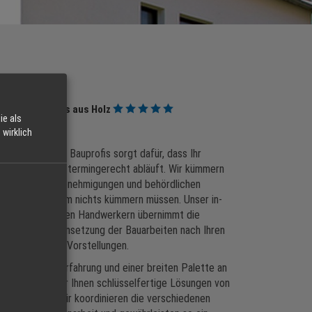
elfertig
Ihr Traumhaus aus Holz
ie als
ner Hand
wirklich
von erfahrenen Bauprofis sorgt dafür, dass Ihr
reibungslos und termingerecht abläuft. Wir kümmern
 notwendigen Genehmigungen und behördlichen
odass Sie sich um nichts kümmern müssen. Unser in-
aus qualifizierten Handwerkern übernimmt die
taltung und Umsetzung der Bauarbeiten nach Ihren
n Wünschen und Vorstellungen.
 langjährigen Erfahrung und einer breiten Palette an
ssen können wir Ihnen schlüsselfertige Lösungen von
lität bieten. Wir koordinieren die verschiedenen