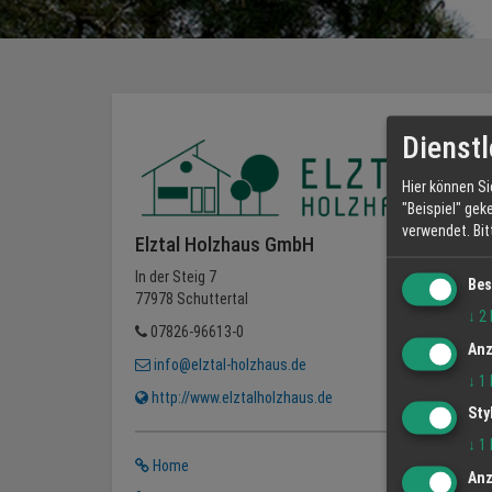
Dienstl
Hier können Si
"Beispiel" gek
verwendet.
Bi
Elztal Holzhaus GmbH
In der Steig 7
Bes
77978 Schuttertal
↓
2
07826-96613-0
Anz
info@elztal-holzhaus.de
↓
1
http://www.elztalholzhaus.de
Sty
↓
1
Home
Anz