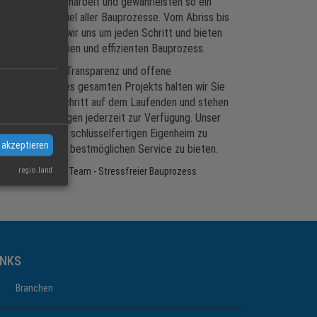
enger Zusammenarbeit und gewährleisten so ein
s Zusammenspiel aller Bauprozesse. Vom Abriss bis
sbau kümmern wir uns um jeden Schritt und bieten
einen stressfreien und effizienten Bauprozess.
roßen Wert auf Transparenz und offene
on. Während des gesamten Projekts halten wir Sie
über den Fortschritt auf dem Laufenden und stehen
agen oder Anliegen jederzeit zur Verfügung. Unser
 Ihren Traum vom schlüsselfertigen Eigenheim zu
 akzeptieren
en und Ihnen den bestmöglichen Service zu bieten.
regio.land
orie:
Erfahrenes Team - Stressfreier Bauprozess
INKS
Branchen