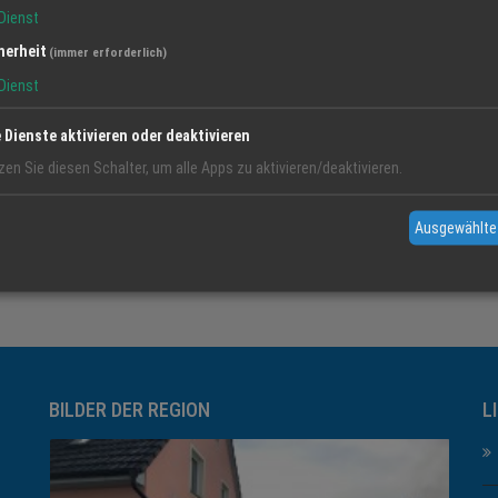
Gewerke in 
Dienst
harmonische
zum Innenau
herheit
(immer erforderlich)
Ihnen somit 
Dienst
Wir legen g
Kommunikati
e Dienste aktivieren oder deaktivieren
regelmäßig 
zen Sie diesen Schalter, um alle Apps zu aktivieren/deaktivieren.
Ihnen bei Fr
Ziel ist es,
Ausgewählte
verwirklich
Kateg
BILDER DER REGION
L