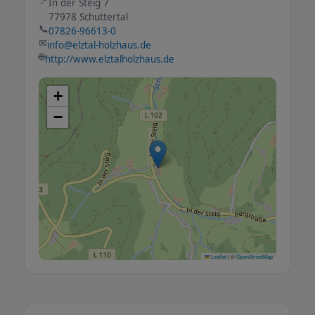
📍
In der Steig 7
77978 Schuttertal
📞
07826-96613-0
✉
info@elztal-holzhaus.de
🌐
http://www.elztalholzhaus.de
+
−
Leaflet
|
©
OpenStreetMap