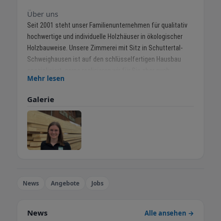
Über uns
Seit 2001 steht unser Familienunternehmen für qualitativ
hochwertige und individuelle Holzhäuser in ökologischer
Holzbauweise. Unsere Zimmerei mit Sitz in Schuttertal-
Schweighausen ist auf den schlüsselfertigen Hausbau
spezialisiert, gerne realisieren wir für Sie aber auch
Mehr lesen
Ausbauhäuser sowie Sanierungen.
Ob Wohnhäuser, Gewerbebauten oder Kommunalgebäude:
Galerie
Jedes Elztal Wohnhaus ist ein Unikat! Wir entwickeln mit
Ihnen zusammen einen auf Sie passend zugeschnittenen
Entwurf ganz nach Ihren Wünschen oder arbeiten bereits
bestehende Architektenpläne weiter für Sie aus.
Auf unserer Homepage erhalten Sie einen Überblick über
unsere Leistungen.
Wir freuen uns, wenn wir auch Ihr Traumhaus aus Holz
News
Angebote
Jobs
verwirklichen dürfen.
Wir beraten Sie gerne !
News
Alle ansehen →
Ihr Elztal-Holzhaus Team