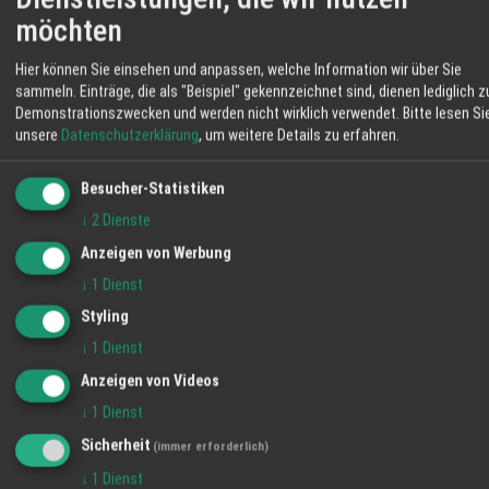
möchten
Hier können Sie einsehen und anpassen, welche Information wir über Sie
sammeln. Einträge, die als "Beispiel" gekennzeichnet sind, dienen lediglich z
Schlüsselfertig
Demonstrationszwecken und werden nicht wirklich verwendet.
Bitte lesen Si
unsere
Datenschutzerklärung
, um weitere Details zu erfahren.
21.02.2025
Angebot
Besucher-Statistiken
↓
2
Dienste
Anzeigen von Werbung
↓
1
Dienst
Styling
↓
1
Dienst
Anzeigen von Videos
↓
1
Dienst
Sicherheit
(immer erforderlich)
Brandschutz
↓
1
Dienst