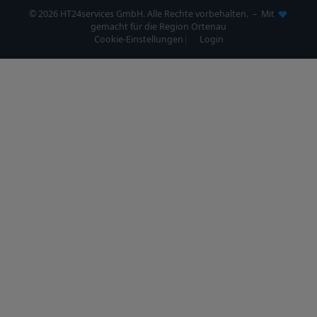
© 2026 HT24services GmbH. Alle Rechte vorbehalten. – Mit
gemacht für die Region Ortenau
Cookie-Einstellungen
Login