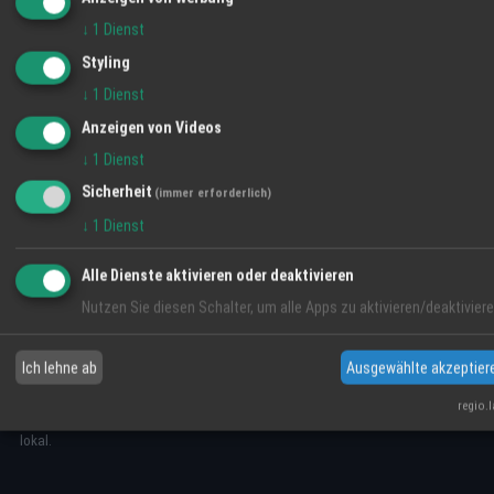
↓
1
Dienst
Styling
↓
1
Dienst
Newsletter abonnieren
Anzeigen von Videos
Regio-News direkt in Ihr Postfach — kostenlos & jederzeit
↓
1
Dienst
abbestellbar
Sicherheit
(immer erforderlich)
Abonnieren
↓
1
Dienst
Alle Dienste aktivieren oder deaktivieren
Nutzen Sie diesen Schalter, um alle Apps zu aktivieren/deaktiviere
Ich lehne ab
Ausgewählte akzeptier
Das Regio-Portal für Firmen-Nachrichten, Termine, Jobs
regio.
und Angebote aus Ihrer Region — übersichtlich, aktuell,
lokal.