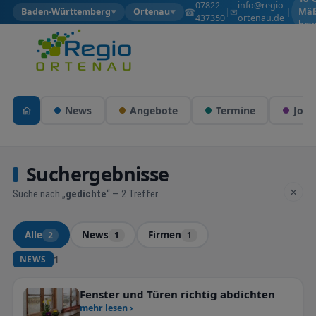
07822-
info@regio-
☎
✉
Baden-Württemberg
Ortenau
|
|
Mäß
▼
▼
437350
ortenau.de
bew
News
Angebote
Termine
Jobs
Suchergebnisse
×
Suche nach „
gedichte
“ — 2 Treffer
Alle
News
Firmen
2
1
1
1
NEWS
Fenster und Türen richtig abdichten
mehr lesen ›