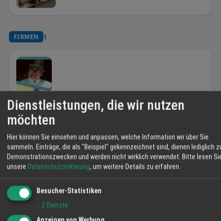
1
FIRMEN
Klaus Huber
Dienstleistungen, die wir nutzen
Zur Friedrichshöhe 30, 77855 Achern
07841 - 53 81
möchten
klausvomdachsbuckel@t-online.de
https://www.klausvomdachsbuckel.de
Hier können Sie einsehen und anpassen, welche Information wir über Sie
sammeln. Einträge, die als "Beispiel" gekennzeichnet sind, dienen lediglich z
Demonstrationszwecken und werden nicht wirklich verwendet.
Bitte lesen Si
unsere
Datenschutzerklärung
, um weitere Details zu erfahren.
Besucher-Statistiken
↓
2
Dienste
Anzeigen von Werbung