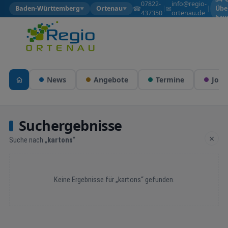
07822-
info@regio-
☎
✉
Baden-Württemberg
Ortenau
|
|
Übe
▼
▼
437350
ortenau.de
bew
News
Angebote
Termine
Jobs
Suchergebnisse
×
Suche nach „
kartons
“
Keine Ergebnisse für „kartons“ gefunden.