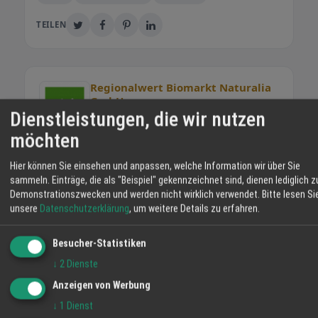
TEILEN
Regionalwert Biomarkt Naturalia
GmbH
Dienstleistungen, die wir nutzen
Unser schöner Biomarkt liegt im Herzen von
möchten
Friesenheim zwischen Lahr und Offenburg.
Wir bieten Ihnen eine große Auswahl an
Hier können Sie einsehen und anpassen, welche Information wir über Sie
leckeren und gesunden Bio-Lebensmitteln,
sammeln. Einträge, die als "Beispiel" gekennzeichnet sind, dienen lediglich z
vieles davon direkt von
Demonstrationszwecken und werden nicht wirklich verwendet.
Bitte lesen Si
unseren landwirtschaftlichen Partnern hier
unsere
Datenschutzerklärung
, um weitere Details zu erfahren.
WEITERE ANGEBOTE
aus der Region. Dazu die wohl größte Bio-
Parmigiano Reggiano – Italienischer Bio-
Käsetheke der Ortenau und viele ausgesuchte
Hartkäse
Besucher-Statistiken
Bio-Weine. Und in unserem Bio-Bistro gibt es
Angebot
↓
2
Dienste
leckere vitale Snacks, Kaffee und Kuchen:
Nordsee Käse Grube – Bio-Hartkäse aus
zum mitnehmen und – sofern aktuell möglich
Anzeigen von Werbung
Dänemark
– bei schönem Wetter zum Genießen an
↓
1
Dienst
Angebot
unseren Tischen im Hof. Auf Wunsch richten