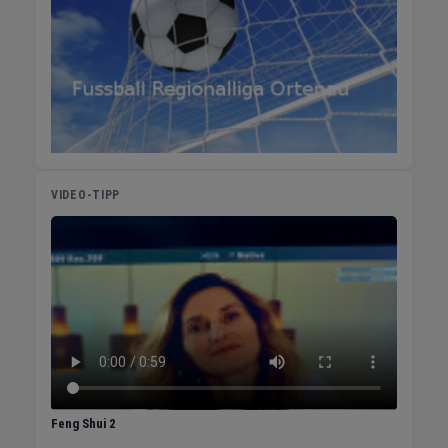
werbeheld ist in Durbach ansässig und kennt
die Unternehmen und Anforderungen der
Region. Ob Handwerksbetrieb in Lahr,
Gastronom in Kehl, Mittelständler in
Offenburg oder Verein in Durbach – werbeheld
liefert passende Werbemittel in der richtigen
Menge zur richtigen Zeit. Servicegebiet
Offenburg · Lahr · Kehl · Durbach ·
Ortenaukreis · bundesweit Konditionen
VIDEO-TIPP
Mindestbestellwert 250 € netto · Beratung
kostenlos · Lieferung bundesweit Gründung &
Erfahrung Seit 2003 im Markt · über 20 Jahre
Werbeartikel-Know-how Veredelung
Siebdruck · Digitaldruck · Bestickung ·
Lasergravur · Prägung Kontakt & Standort
werbeheld UG Halbgütle 28 77770 Durbach
Tel: +49 781 95 38 06 98 info@werbeheld.de
Öffnungszeiten Montag – Freitag 9:00 –
15:00 Uhr Beratung überwiegend per E-Mail
Feng Shui 2
und Telefon Zur Website von werbeheld Jetzt