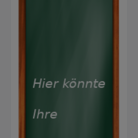
Artikel, der jahrelang genutzt wird, ist
nachhaltiger als zehn, die nach einer Woche
im Müll landen. Wie läuft eine Bestellung bei
werbeheld ab? Produkt auswählen, Logo und
Motiv abstimmen, Angebot erhalten und
bestellen. werbeheld begleitet Sie vom ersten
Entwurf bis zur fertigen Lieferung. Das erste
Beratungsgespräch ist kostenlos und
unverbindlich – per Telefon oder E-Mail.
Liefert werbeheld auch außerhalb des
Ortenaukreises? Ja. werbeheld mit Sitz in
Durbach beliefert Unternehmen im
Ortenaukreis, in Baden-Württemberg und
bundesweit. Der Fokus liegt auf der Region –
die Lieferung geht überallhin.