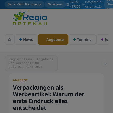
07822-
info@regio-
☎
✉
Baden-Württemberg
Ortenau
|
|
Übe
▼
▼
437350
ortenau.de
bew
News
Angebote
Termine
Jobs
RegioOrtenau Angebote
×
von werbeheld UG
seit 27. März 2026
ANGEBOT
Verpackungen als
Werbeartikel: Warum der
erste Eindruck alles
entscheidet