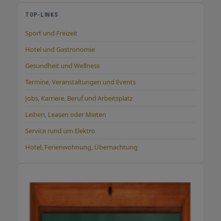
Beratung anfragen Häufige Fragen zu
TOP-LINKS
werbeheld Was bietet werbeheld an?
werbeheld bietet das komplette Spektrum an
Sport und Freizeit
Werbeartikeln und Werbetextilien: Klassiker
Hotel und Gastronomie
wie Kugelschreiber und Tassen, nachhaltige
Artikel aus Bambus und Bio-Baumwolle,
Gesundheit und Wellness
Werbetextilien sowie exklusive Business-
Termine, Veranstaltungen und Events
Präsente, alles individuell mit Ihrem Logo. Für
Jobs, Karriere, Beruf und Arbeitsplatz
welche Unternehmen arbeitet werbeheld? Für
Handwerksbetriebe, Gastronomen,
Leihen, Leasen oder Mieten
Einzelhändler, Mittelständler, Vereine und
Service rund um Elektro
Industrie – jede Unternehmensgröße, jede
Branche. Wichtig: Der Mindestbestellwert
Hotel, Ferienwohnung, Übernachtung
liegt bei 250 Euro netto. Wie nachhaltig sind
die Werbeartikel von werbeheld? werbeheld
setzt auf langlebige Qualität und bietet eine
eigene Kategorie nachhaltiger Werbeartikel:
Bambus, Holz, Kork, Bio-Baumwolle,
Edelstahl und Recycling-Kunststoff. Ein