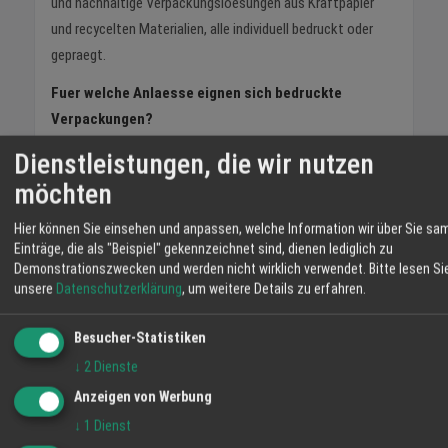
und nachhaltige Verpackungsloesungen aus Kraftpapier
und recycelten Materialien, alle individuell bedruckt oder
gepraegt.
Fuer welche Anlaesse eignen sich bedruckte
Verpackungen?
Fuer Messen, Weihnachtsgeschenke, Kundenjubilaeen,
Dienstleistungen, die wir nutzen
Neukunden-Pakete und hochwertige Firmenpraesente.
möchten
Ueberall dort, wo der erste Eindruck Ihrer Marke zaehlt.
Hier können Sie einsehen und anpassen, welche Information wir über Sie sa
Einträge, die als "Beispiel" gekennzeichnet sind, dienen lediglich zu
Jetzt Verpackungen entdecken
Demonstrationszwecken und werden nicht wirklich verwendet.
Bitte lesen Si
unsere
Datenschutzerklärung
, um weitere Details zu erfahren.
Telefon
0781 95 38 06 98
Besucher-Statistiken
E-Mail
info@werbeheld.de
↓
2
Dienste
Jetzt anfragen
Anzeigen von Werbung
↓
1
Dienst