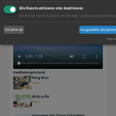
Alle Dienste aktivieren oder deaktivieren
VIDEO-TIPP
Nutzen Sie diesen Schalter, um alle Apps zu aktivieren/deaktiviere
Ich lehne ab
Ausgewählte akzeptier
regio.l
Handhabungstutorial
Feng Shui
Video
dicht-o-fix
Video
Interview mit Tanya Schindelin