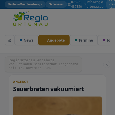
07822-
info@regio-
☎
✉
Baden-Württemberg
Ortenau
|
|
Kla
▼
▼
437350
ortenau.de
Him
News
Angebote
Termine
Jobs
RegioOrtenau Angebote
×
von Hofladen Schmiederhof Langenhard
seit 17. November 2025
ANGEBOT
Sauerbraten vakuumiert