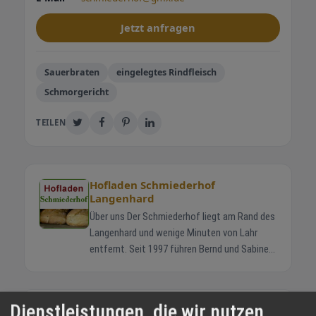
Jetzt anfragen
Sauerbraten
eingelegtes Rindfleisch
Schmorgericht
TEILEN
Hofladen Schmiederhof
Langenhard
Über uns Der Schmiederhof liegt am Rand des
Langenhard und wenige Minuten von Lahr
entfernt. Seit 1997 führen Bernd und Sabine
Schmieder gemeinsam mit ihren Kindern
Jonas und Helena den Familienbetrieb. Die
Rinder stehen in Mutterkuhhaltung auf
WETTER LAHR
Dienstleistungen, die wir nutzen
weiten Wiesen. So wächst das Fleisch