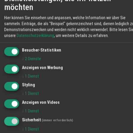
möchten
19 °C
langsam heran und Sie erhalten Produkte mit
nachvollziehbarer Herkunft. Im Hofladen
Klarer Himmel
Hier können Sie einsehen und anpassen, welche Information wir über Sie
bekommen Sie Rind- und Schweinefleisch,
sammeln. Einträge, die als "Beispiel" gekennzeichnet sind, dienen lediglich z
Eier, Brot, Obst und weitere Erzeugnisse aus
06:09
77 %
SO 4 km/h
20:59
Demonstrationszwecken und werden nicht wirklich verwendet.
Bitte lesen Si
eigener Landwirtschaft. Mit Ihrem Einkauf
unsere
Datenschutzerklärung
, um weitere Details zu erfahren.
stärken Sie regionale Betriebe und
FR
SA
SO
unterstützen die Pflege der umliegenden
Besucher-Statistiken
Flächen. Auf dem Schmiederhof erleben Sie
31° / 19°
32° / 15°
34° / 17°
↓
2
Dienste
Landwirtschaft, die nah, transparent und
eingebunden in die Umgebung arbeitet. Ihre
Anzeigen von Werbung
Familie vom Hofladen Schmiederhof
↓
1
Dienst
Langenhard
Styling
↓
1
Dienst
Anzeigen von Videos
↓
1
Dienst
Sicherheit
(immer erforderlich)
↓
1
Dienst