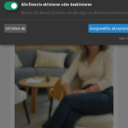
VIDEO-TIPP
Alle Dienste aktivieren oder deaktivieren
Nutzen Sie diesen Schalter, um alle Apps zu aktivieren/deaktiviere
Ich lehne ab
Ausgewählte akzeptier
regio.