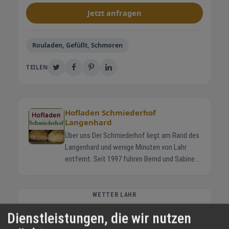
Jetzt anfragen
Rouladen, Gefüllt, Schmoren
TEILEN
Hofladen Schmiederhof
Langenhard
Über uns Der Schmiederhof liegt am Rand des
Langenhard und wenige Minuten von Lahr
entfernt. Seit 1997 führen Bernd und Sabine
Schmieder gemeinsam mit ihren Kindern
Jonas und Helena den Familienbetrieb. Die
Rinder stehen in Mutterkuhhaltung auf
WETTER LAHR
weiten Wiesen. So wächst das Fleisch
Dienstleistungen, die wir nutzen
33 °C
langsam heran und Sie erhalten Produkte mit