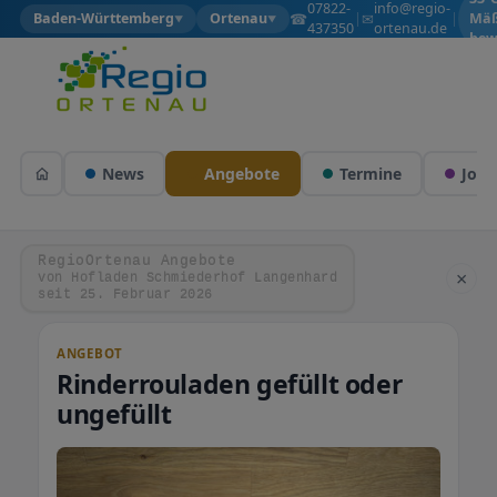
07822-
info@regio-
☎
✉
Baden-Württemberg
Ortenau
|
|
Mäß
▼
▼
437350
ortenau.de
bew
News
Angebote
Termine
Jobs
RegioOrtenau Angebote
×
von Hofladen Schmiederhof Langenhard
seit 25. Februar 2026
ANGEBOT
Rinderrouladen gefüllt oder
ungefüllt