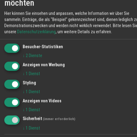
nachvollziehbarer Herkunft. Im Hofladen
möchten
Mäßig Bewölkt
bekommen Sie Rind- und Schweinefleisch,
Hier können Sie einsehen und anpassen, welche Information wir über Sie
Eier, Brot, Obst und weitere Erzeugnisse aus
06:12
12 %
SO 5 km/h
20:55
sammeln. Einträge, die als "Beispiel" gekennzeichnet sind, dienen lediglich z
eigener Landwirtschaft. Mit Ihrem Einkauf
Demonstrationszwecken und werden nicht wirklich verwendet.
Bitte lesen Si
stärken Sie regionale Betriebe und
SO
MO
DI
unsere
Datenschutzerklärung
, um weitere Details zu erfahren.
unterstützen die Pflege der umliegenden
Flächen. Auf dem Schmiederhof erleben Sie
Besucher-Statistiken
37° / 21°
35° / 22°
32° / 19°
Landwirtschaft, die nah, transparent und
↓
2
Dienste
eingebunden in die Umgebung arbeitet. Ihre
Familie vom Hofladen Schmiederhof
Anzeigen von Werbung
Langenhard
↓
1
Dienst
Styling
↓
1
Dienst
Anzeigen von Videos
↓
1
Dienst
Sicherheit
(immer erforderlich)
↓
1
Dienst