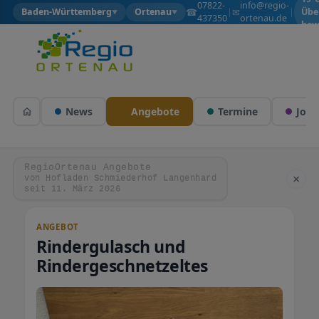
07822-
info@regio-
☎
✉
Baden-Württemberg
Ortenau
|
|
Übe
▼
▼
437350
ortenau.de
bew
News
Angebote
Termine
Jobs
RegioOrtenau Angebote
×
von Hofladen Schmiederhof Langenhard
seit 11. März 2026
ANGEBOT
Rindergulasch und
Rindergeschnetzeltes