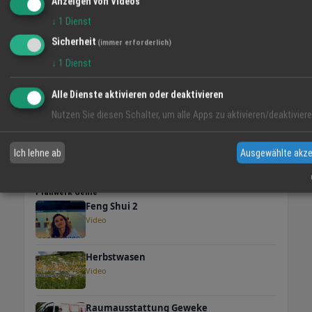
Anzeigen von Videos
↓
1
Dienst
VIDEO-TIPP
Sicherheit
(immer erforderlich)
↓
1
Dienst
Alle Dienste aktivieren oder deaktivieren
Nutzen Sie diesen Schalter, um alle Apps zu aktivieren/deaktiviere
Ich lehne ab
Ausgewählte akze
Planwerk Gehle
Feng Shui 2
Video
Herbstwasen
Video
Raumausstattung Geweke