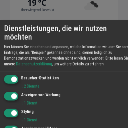
19 °C
langsam heran und Sie erhalten Produkte mit
nachvollziehbarer Herkunft. Im Hofladen
Überwiegend Bewölkt
bekommen Sie Rind- und Schweinefleisch,
Eier, Brot, Obst und weitere Erzeugnisse aus
06:13
45 %
S 2 km/h
20:54
Dienstleistungen, die wir nutzen
eigener Landwirtschaft. Mit Ihrem Einkauf
stärken Sie regionale Betriebe und
MO
DI
MI
möchten
unterstützen die Pflege der umliegenden
Flächen. Auf dem Schmiederhof erleben Sie
Hier können Sie einsehen und anpassen, welche Information wir über Sie sa
36° / 22°
34° / 19°
35° / 17°
Landwirtschaft, die nah, transparent und
Einträge, die als "Beispiel" gekennzeichnet sind, dienen lediglich zu
28 %
Demonstrationszwecken und werden nicht wirklich verwendet.
Bitte lesen Si
eingebunden in die Umgebung arbeitet. Ihre
unsere
Datenschutzerklärung
, um weitere Details zu erfahren.
Familie vom Hofladen Schmiederhof
Langenhard
Besucher-Statistiken
↓
2
Dienste
Anzeigen von Werbung
↓
1
Dienst
Styling
↓
1
Dienst