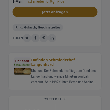
E-Mail
schmiederhof@gmx.de
Jetzt anfragen
Rind, Gulasch, Geschnetzeltes
TEILEN
Hofladen Schmiederhof
Langenhard
Über uns Der Schmiederhof liegt am Rand des
Langenhard und wenige Minuten von Lahr
entfernt. Seit 1997 führen Bernd und Sabine
Schmieder gemeinsam mit ihren Kindern
Jonas und Helena den Familienbetrieb. Die
Rinder stehen in Mutterkuhhaltung auf
WETTER LAHR
weiten Wiesen. So wächst das Fleisch