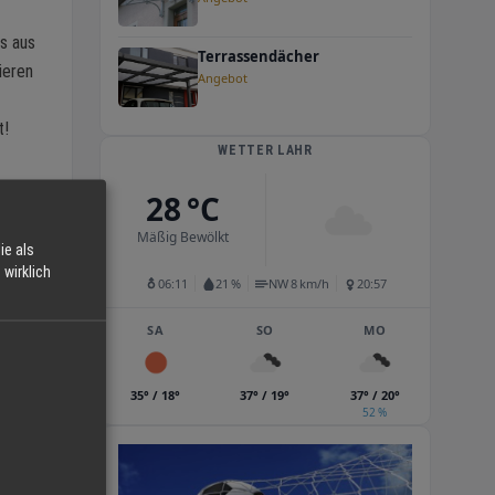
s aus
Terrassendächer
ieren
Angebot
t!
WETTER LAHR
28 °C
Mäßig Bewölkt
ie als
wirklich
06:11
21 %
NW 8 km/h
20:57
SA
SO
MO
35° / 18°
37° / 19°
37° / 20°
52 %
en