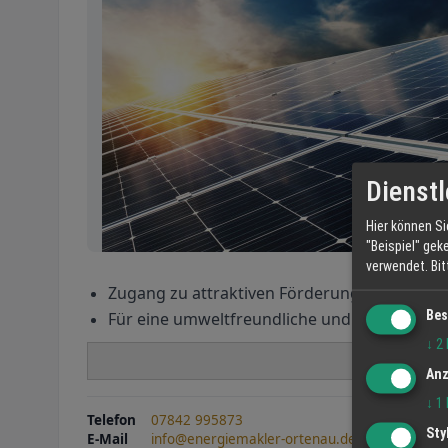
Dienstl
Hier können Si
"Beispiel" gek
verwendet.
Bi
Zugang zu attraktiven Förderungen und Fin
Bes
Für eine umweltfreundliche und unabhängi
↓
2
Jetz
Anz
↓
1
Telefon
07842 995873
Sty
E-Mail
info@energiemakler-ortenau.de