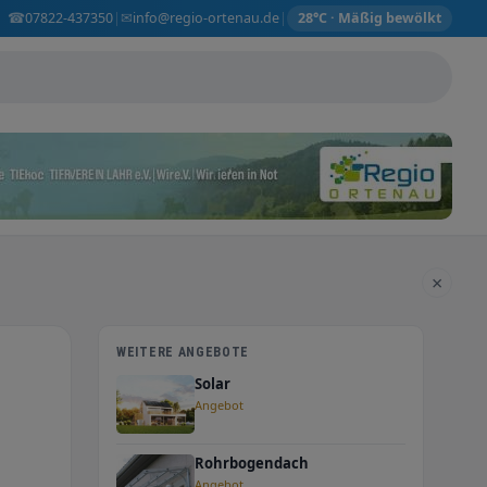
☎
✉
07822-437350
info@regio-ortenau.de
|
|
28°C · Mäßig bewölkt
×
WEITERE ANGEBOTE
Solar
Angebot
Rohrbogendach
Angebot