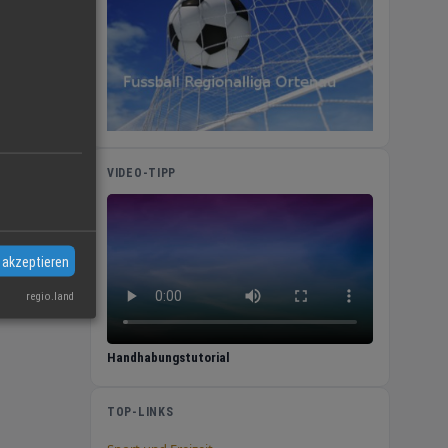
VIDEO-TIPP
ivat-
en den
gie
 akzeptieren
sparnis
regio.land
Handhabungstutorial
TOP-LINKS