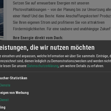
Setzen Sie auf erneuerbare Energien mit unseren
Photovoltaiklösungen – von der Planung bis zur Umsetzung alle
einer Hand! Und das Beste: Keine Anschaffungskosten! Produz
Sie Ihren eigenen Strom und profitieren Sie von attraktiven
Fördermöglichkeiten. Für eine saubere und unabhängige Zukunf
Ihre Energie direkt vom Dach:
eistungen, die wir nutzen möchten
Planung, Umsetzung und Beratung aus einer Hand
Photovoltaiklösungen ohne Anschaffungskosten
e einsehen und anpassen, welche Information wir über Sie sammeln. Einträge, d
Senken Sie Ihre Stromkosten mit eigenproduzierter
ennzeichnet sind, dienen lediglich zu Demonstrationszwecken und werden nicht 
Energie
tte lesen Sie unsere
Datenschutzerklärung
, um weitere Details zu erfahren.
anzierungsmöglichkeiten
ucher-Statistiken
ge Stromversorgung
Dienste
t Kontakt aufnehmen
!
eigen von Werbung
Dienst
Jetzt anfrag
ling