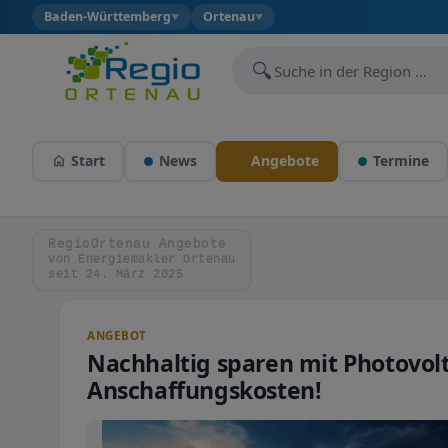
Baden-Württemberg
Ortenau
▼
▼
🔍
Start
News
Angebote
Termine
RegioOrtenau Angebote
von Energiemakler Ortenau
seit 24. März 2025
ANGEBOT
Nachhaltig sparen mit Photovol
Anschaffungskosten!