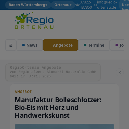
07822-
info@regio-
☎
✉
Baden-Württemberg
Ortenau
|
|
Übe
▼
▼
437350
ortenau.de
bew
News
Angebote
Termine
Jobs
RegioOrtenau Angebote
×
von Regionalwert Biomarkt Naturalia GmbH
seit 17. April 2025
ANGEBOT
Manufaktur Bolleschlotzer:
Bio-Eis mit Herz und
Handwerkskunst