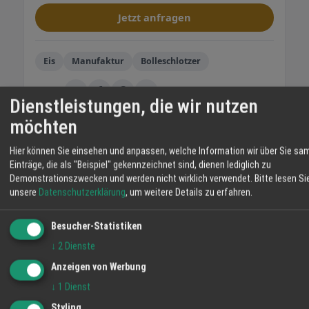
Jetzt anfragen
Eis
Manufaktur
Bolleschlotzer
TEILEN
Dienstleistungen, die wir nutzen
möchten
Regionalwert Biomarkt Naturalia
Hier können Sie einsehen und anpassen, welche Information wir über Sie sa
GmbH
Einträge, die als "Beispiel" gekennzeichnet sind, dienen lediglich zu
Demonstrationszwecken und werden nicht wirklich verwendet.
Bitte lesen Si
Unser schöner Biomarkt liegt im Herzen von
unsere
Datenschutzerklärung
, um weitere Details zu erfahren.
Friesenheim zwischen Lahr und Offenburg.
Wir bieten Ihnen eine große Auswahl an
Besucher-Statistiken
leckeren und gesunden Bio-Lebensmitteln,
vieles davon direkt von
↓
2
Dienste
unseren landwirtschaftlichen Partnern hier
Anzeigen von Werbung
WEITERE ANGEBOTE
aus der Region. Dazu die wohl größte Bio-
↓
1
Dienst
Ice crusher
Käsetheke der Ortenau und viele ausgesuchte
Angebot
Styling