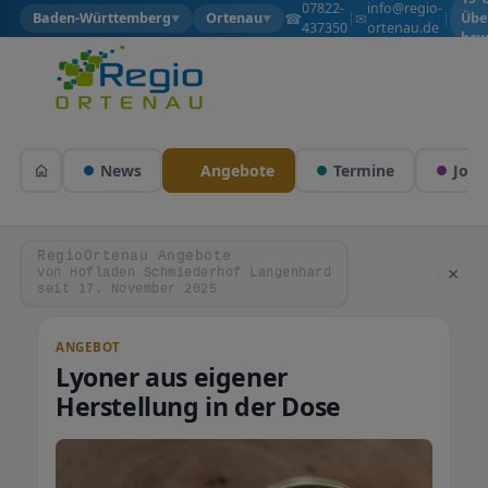
07822-
info@regio-
☎
✉
Baden-Württemberg
Ortenau
|
|
Übe
▼
▼
437350
ortenau.de
bew
News
Angebote
Termine
Jobs
RegioOrtenau Angebote
×
von Hofladen Schmiederhof Langenhard
seit 17. November 2025
ANGEBOT
Lyoner aus eigener
Herstellung in der Dose