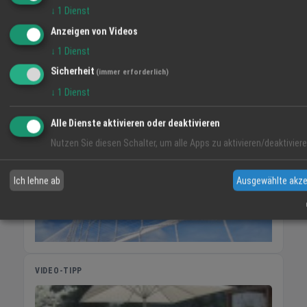
↓
1
Dienst
MO
DI
MI
Anzeigen von Videos
↓
1
Dienst
36° / 22°
34° / 19°
35° / 17°
28 %
Sicherheit
(immer erforderlich)
↓
1
Dienst
Alle Dienste aktivieren oder deaktivieren
Nutzen Sie diesen Schalter, um alle Apps zu aktivieren/deaktiviere
Ich lehne ab
Ausgewählte akze
VIDEO-TIPP