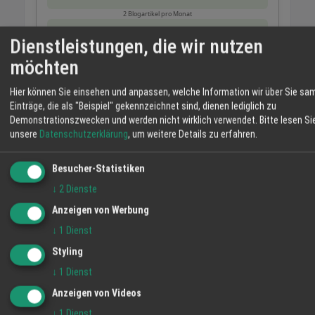
2 Blogartikel pro Monat
149,- € / Monat
Dienstleistungen, die wir nutzen
möchten
1 Blogartikel pro Monat
zzgl. gesetzl. MwSt.
Hier können Sie einsehen und anpassen, welche Information wir über Sie sa
Einträge, die als "Beispiel" gekennzeichnet sind, dienen lediglich zu
Wir schreiben regelmäßig für Sie:
Demonstrationszwecken und werden nicht wirklich verwendet.
Bitte lesen Si
Inhalte über Produkte, Kunden, Erfolge, Angebote und
unsere
Datenschutzerklärung
, um weitere Details zu erfahren.
Dienstleistungen. Die Veröffentlichung erfolgt auf
Regio-Ortenau.de – auf Wunsch auch auf Ihren Social-
Besucher-Statistiken
Media-Kanälen.
↓
2
Dienste
Blogartikel 14-tägig oder wöchentlich
Postings auf Regio-Ortenau
Anzeigen von Werbung
Optional auf Social Media Kanälen
↓
1
Dienst
› Jetzt anfragen!
Styling
› Weitere Infos
↓
1
Dienst
Anzeigen von Videos
Alle Preise zzgl. gesetzlicher MwSt.
↓
1
Dienst