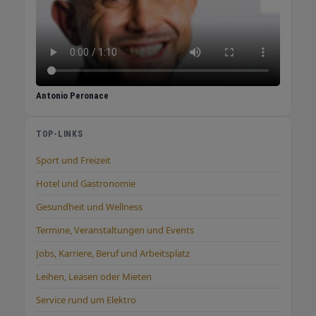
Regio Kommune Kommunales
Kommunikationspaket Sie wollen Ihre Bürger
regelmäßig informieren - transparent,
professionell und ohne eigenen
Redaktionsaufwand. 249 € / Monat · zzgl.
MwSt. Jahreszahlung: 2.699 € statt 2.988 €
Antonio Peronace
→ Regio Spot Audio Podcast · 60 Sekunden
Sie wollen persönlich wahrgenommen werden
TOP-LINKS
- mit Ihrer Stimme, Ihrer Botschaft, in 60
Sekunden. Regional, einprägsam, authentisch.
Sport und Freizeit
Auf Anfrage → Regio Website
Hotel und Gastronomie
Professioneller Webauftritt Sie brauchen eine
Website die Vertrauen schafft und Kunden
Gesundheit und Wellness
überzeugt - bevor Sie überhaupt miteinander
Termine, Veranstaltungen und Events
gesprochen haben. Auf Anfrage → Noch
Jobs, Karriere, Beruf und Arbeitsplatz
nicht sicher welches Paket passt? Kein
Problem - Jens Weber berät Sie persönlich,
Leihen, Leasen oder Mieten
kostenlos und ohne Druck. In 15 Minuten
Service rund um Elektro
wissen Sie welches Paket wirklich zu Ihnen