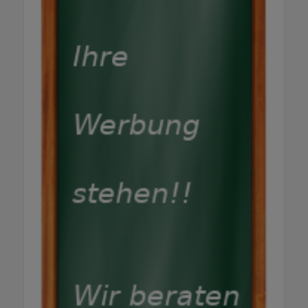
Regio Kommune läuft 12 Monate - weil
nachhaltige Kommunikation Zeit braucht.
Muss ich selbst schreiben? Nein. Sie geben
uns Ihre Infos - wir schreiben. Sie sparen Zeit
und bekommen einen professionellen Text
der wirklich gelesen wird. Einfach durchgeben,
fertig. Werde ich bei Google und ChatGPT
gefunden? Ja - und das ist der entscheidende
Unterschied. Regio-Ortenau.de wird von
Google indexiert und von KI-Suchen wie
ChatGPT, Perplexity und Google AI Overviews
als Quelle zitiert. Automatisch. Ohne
Mehrkosten. Für wen lohnt sich das wirklich?
Für jeden der Kunden, Bewerber oder Besucher
in der Ortenau gewinnen möchte. Ob
Handwerk, Gastronomie, Einzelhandel,
Dienstleister oder Gemeinde - wenn Ihre
Zielgruppe regional ist, sind Sie hier richtig.
Gibt es eine kostenlose Beratung? Ja - und