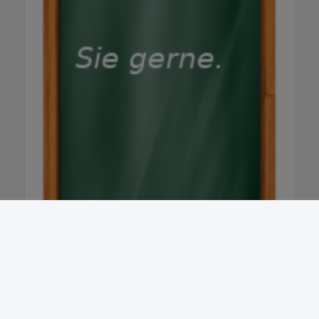
sie ist wirklich kostenlos, ohne
Verkaufsdruck. Jens Weber nimmt sich
persönlich Zeit. In einem kurzen Gespräch
finden Sie heraus welches Paket zu Ihrem Ziel
passt.