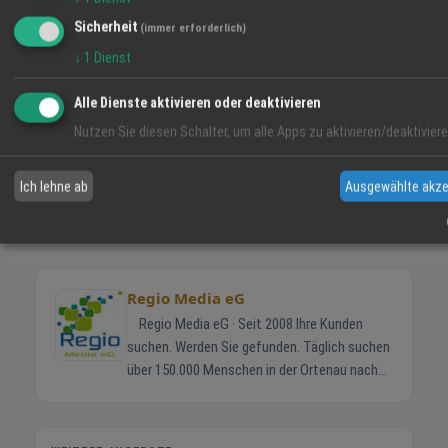
Telefon
07822-437350
Sicherheit
(immer erforderlich)
E-Mail
mail@regio-media.info
↓
1
Dienst
Jetzt anfragen
Alle Dienste aktivieren oder deaktivieren
Nutzen Sie diesen Schalter, um alle Apps zu aktivieren/deaktiviere
Bekleidung-
Lebensmittel-
Elektronikgeschäft
...
Ich lehne ab
Ausgewählte akze
TEILEN
Regio Media eG
Regio Media eG · Seit 2008 Ihre Kunden
suchen. Werden Sie gefunden. Täglich suchen
über 150.000 Menschen in der Ortenau nach
lokalen Angeboten, Events und Jobs — auf
Regio-Ortenau.de, bei Google und bei KI-
Suchen wie ChatGPT. Sind Sie dabei? Jetzt