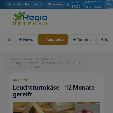
07822-
info@regio-
☎
✉
Baden-Württemberg
Ortenau
|
|
Mäß
▼
▼
437350
ortenau.de
bew
News
Angebote
Termine
Jobs
RegioOrtenau Angebote
×
von Regionalwert Biomarkt Naturalia GmbH
seit 2. Juni 2025
ANGEBOT
Leuchtturmkäse – 12 Monate
gereift