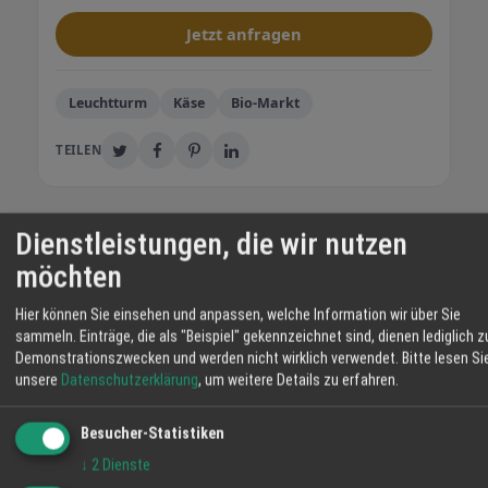
Jetzt anfragen
Leuchtturm
Käse
Bio-Markt
TEILEN
Dienstleistungen, die wir nutzen
Regionalwert Biomarkt Naturalia
GmbH
möchten
Unser schöner Biomarkt liegt im Herzen von
Hier können Sie einsehen und anpassen, welche Information wir über Sie
Friesenheim zwischen Lahr und Offenburg.
sammeln. Einträge, die als "Beispiel" gekennzeichnet sind, dienen lediglich z
Wir bieten Ihnen eine große Auswahl an
Demonstrationszwecken und werden nicht wirklich verwendet.
Bitte lesen Si
leckeren und gesunden Bio-Lebensmitteln,
unsere
Datenschutzerklärung
, um weitere Details zu erfahren.
vieles davon direkt von
unseren landwirtschaftlichen Partnern hier
Besucher-Statistiken
WEITERE ANGEBOTE
aus der Region. Dazu die wohl größte Bio-
↓
2
Dienste
Venezianischer „Ubriaco“ – Italienischer
Käsetheke der Ortenau und viele ausgesuchte
Bio-Hartkäse