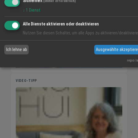
Sicherheit
(immer erforderlich)
↓
1
Dienst
Alle Dienste aktivieren oder deaktivieren
Nutzen Sie diesen Schalter, um alle Apps zu aktivieren/deaktiviere
Ich lehne ab
Ausgewählte akzeptier
regio.l
VIDEO-TIPP