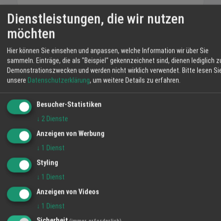
Schmieder gemeinsam mit ihren Kindern
Dienstleistungen, die wir nutzen
Jonas und Helena den Familienbetrieb. Die
Rinder stehen in Mutterkuhhaltung auf
möchten
WEITERE ANGEBOTE
weiten Wiesen. So wächst das Fleisch
Leberwurst geräuchert und
langsam heran und Sie erhalten Produkte mit
Hier können Sie einsehen und anpassen, welche Information wir über Sie
Schwarzwurst im Ring
nachvollziehbarer Herkunft. Im Hofladen
sammeln. Einträge, die als "Beispiel" gekennzeichnet sind, dienen lediglich z
Angebot
Demonstrationszwecken und werden nicht wirklich verwendet.
Bitte lesen Si
bekommen Sie Rind- und Schweinefleisch,
unsere
Datenschutzerklärung
, um weitere Details zu erfahren.
Schwartenmagen im Glas
Eier, Brot, Obst und weitere Erzeugnisse aus
Angebot
eigener Landwirtschaft. Mit Ihrem Einkauf
Besucher-Statistiken
stärken Sie regionale Betriebe und
unterstützen die Pflege der umliegenden
↓
2
Dienste
WETTER LAHR
Flächen. Auf dem Schmiederhof erleben Sie
Anzeigen von Werbung
Landwirtschaft, die nah, transparent und
21 °C
↓
1
Dienst
eingebunden in die Umgebung arbeitet. Ihre
Familie vom Hofladen Schmiederhof
Styling
Klarer Himmel
Langenhard
↓
1
Dienst
06:09
52 %
O 2 km/h
20:59
Anzeigen von Videos
FR
SA
SO
↓
1
Dienst
Sicherheit