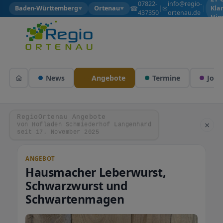
07822-
info@regio-
☎
✉
Baden-Württemberg
Ortenau
|
|
Kla
▼
▼
437350
ortenau.de
Him
News
Angebote
Termine
Jobs
RegioOrtenau Angebote
×
von Hofladen Schmiederhof Langenhard
seit 17. November 2025
ANGEBOT
Hausmacher Leberwurst,
Schwarzwurst und
Schwartenmagen