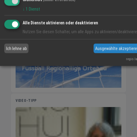
(immer erforderlich)
31° / 19°
32° / 15°
34° / 17°
↓
1
Dienst
Alle Dienste aktivieren oder deaktivieren
Nutzen Sie diesen Schalter, um alle Apps zu aktivieren/deaktiviere
Ich lehne ab
Ausgewählte akzeptier
regio.l
VIDEO-TIPP