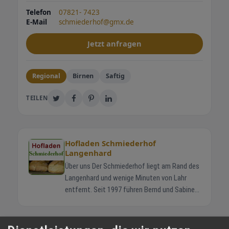
Telefon
07821- 7423
E-Mail
schmiederhof@gmx.de
Jetzt anfragen
Regional
Birnen
Saftig
TEILEN
Hofladen Schmiederhof
Langenhard
Über uns Der Schmiederhof liegt am Rand des
Langenhard und wenige Minuten von Lahr
entfernt. Seit 1997 führen Bernd und Sabine
Schmieder gemeinsam mit ihren Kindern
Jonas und Helena den Familienbetrieb. Die
Rinder stehen in Mutterkuhhaltung auf
WETTER LAHR