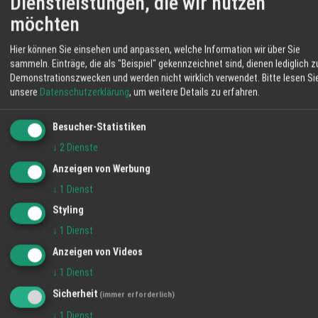
Dienstleistungen, die wir nutzen
weiten Wiesen. So wächst das Fleisch
möchten
21 °C
langsam heran und Sie erhalten Produkte mit
nachvollziehbarer Herkunft. Im Hofladen
Hier können Sie einsehen und anpassen, welche Information wir über Sie
Klarer Himmel
bekommen Sie Rind- und Schweinefleisch,
sammeln. Einträge, die als "Beispiel" gekennzeichnet sind, dienen lediglich z
Eier, Brot, Obst und weitere Erzeugnisse aus
Demonstrationszwecken und werden nicht wirklich verwendet.
Bitte lesen Si
06:13
39 %
SO 7 km/h
20:54
eigener Landwirtschaft. Mit Ihrem Einkauf
unsere
Datenschutzerklärung
, um weitere Details zu erfahren.
stärken Sie regionale Betriebe und
MO
DI
MI
unterstützen die Pflege der umliegenden
Besucher-Statistiken
Flächen. Auf dem Schmiederhof erleben Sie
↓
2
Dienste
35° / 21°
33° / 19°
35° / 17°
Landwirtschaft, die nah, transparent und
Anzeigen von Werbung
eingebunden in die Umgebung arbeitet. Ihre
↓
1
Dienst
Familie vom Hofladen Schmiederhof
Langenhard
Styling
↓
1
Dienst
Anzeigen von Videos
↓
1
Dienst
Sicherheit
(immer erforderlich)
↓
1
Dienst