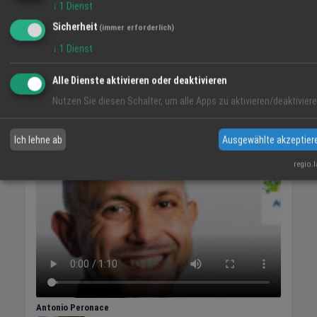
↓
1
Dienst
Sicherheit
(immer erforderlich)
↓
1
Dienst
Alle Dienste aktivieren oder deaktivieren
Nutzen Sie diesen Schalter, um alle Apps zu aktivieren/deaktiviere
Ich lehne ab
Ausgewählte akzeptier
VIDEO-TIPP
regio.
Antonio Peronace