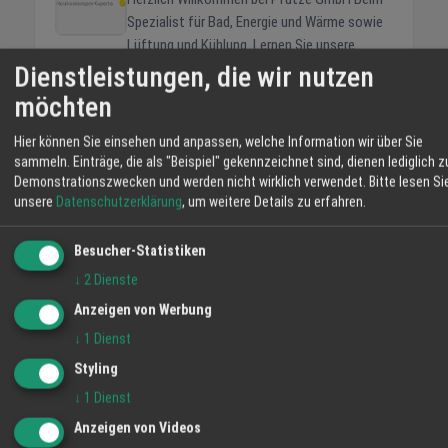
Spezialist für Bad, Energie und Wärme sowie
Lüftung und Kühlung. Lernen Sie unsere
Lösungen kennen, mit denen Sie vollendete
Dienstleistungen, die wir nutzen
Badkultur genießen. Erleben Sie, wie Sie
möchten
behaglich und gleichzeitig umweltfreundlich
WETTER LAHR
heizen. Profitieren Sie von Energie-
Hier können Sie einsehen und anpassen, welche Information wir über Sie
28 °C
Konzepten, mit denen Sie sich von fossilen
sammeln. Einträge, die als "Beispiel" gekennzeichnet sind, dienen lediglich z
Demonstrationszwecken und werden nicht wirklich verwendet.
Bitte lesen Si
Energieträgern unabhängig machen und sogar
Mäßig Bewölkt
unsere
Datenschutzerklärung
, um weitere Details zu erfahren.
aktiv Strom ins Netz speisen! Hier lernen Sie
Ihr neues Bad, Ihre neue Heizung und Ihre
06:11
21 %
NW 8 km/h
20:57
Besucher-Statistiken
Energieversorgung von morgen kennen.
Freuen Sie sich auf Lösungen die Spaß
SA
SO
MO
↓
2
Dienste
machen, die Sie weiterbringen und die Ihnen
Anzeigen von Werbung
handfeste Vorteile garantieren! Ihre Ines
35° / 18°
37° / 19°
37° / 20°
↓
1
Dienst
Pfütze und Michael Pfütze
52 %
Styling
↓
1
Dienst
Anzeigen von Videos