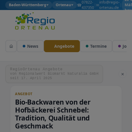
07822-
info@regio-
☎
✉
Baden-Württemberg
Ortenau
|
|
Mäß
▼
▼
437350
ortenau.de
bew
News
Angebote
Termine
Jobs
RegioOrtenau Angebote
×
von Regionalwert Biomarkt Naturalia GmbH
seit 17. April 2025
ANGEBOT
Bio-Backwaren von der
Hofbäckerei Schnebel:
Tradition, Qualität und
Geschmack