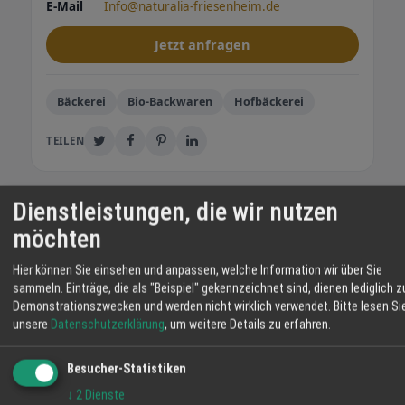
E-Mail
Info@naturalia-friesenheim.de
Jetzt anfragen
Bäckerei
Bio-Backwaren
Hofbäckerei
TEILEN
Dienstleistungen, die wir nutzen
Regionalwert Biomarkt Naturalia
möchten
GmbH
Unser schöner Biomarkt liegt im Herzen von
Hier können Sie einsehen und anpassen, welche Information wir über Sie
Friesenheim zwischen Lahr und Offenburg.
sammeln. Einträge, die als "Beispiel" gekennzeichnet sind, dienen lediglich z
Wir bieten Ihnen eine große Auswahl an
Demonstrationszwecken und werden nicht wirklich verwendet.
Bitte lesen Si
leckeren und gesunden Bio-Lebensmitteln,
unsere
Datenschutzerklärung
, um weitere Details zu erfahren.
vieles davon direkt von
unseren landwirtschaftlichen Partnern hier
Besucher-Statistiken
WEITERE ANGEBOTE
aus der Region. Dazu die wohl größte Bio-
↓
2
Dienste
Bäckerei Jenne: Traditionelles