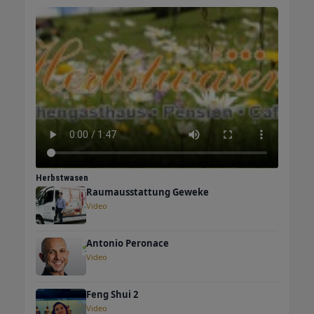
Herbstwasen
Raumausstattung Geweke
Video
Antonio Peronace
Video
Feng Shui 2
Video