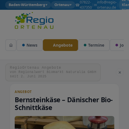
07822-
info@regio-
☎
✉
Baden-Württemberg
Ortenau
|
|
Kla
▼
▼
437350
ortenau.de
Him
News
Angebote
Termine
Jobs
RegioOrtenau Angebote
×
von Regionalwert Biomarkt Naturalia GmbH
seit 2. Juni 2025
ANGEBOT
Bernsteinkäse – Dänischer Bio-
Schnittkäse