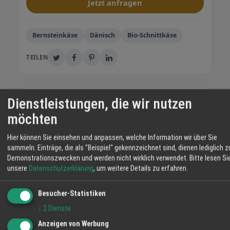
Jetzt anfragen
Bernsteinkäse
Dänisch
Bio-Schnittkäse
TEILEN
Dienstleistungen, die wir nutzen
Regionalwert Biomarkt Naturalia
GmbH
möchten
Unser schöner Biomarkt liegt im Herzen von
Friesenheim zwischen Lahr und Offenburg.
Hier können Sie einsehen und anpassen, welche Information wir über Sie
sammeln. Einträge, die als "Beispiel" gekennzeichnet sind, dienen lediglich z
Wir bieten Ihnen eine große Auswahl an
Demonstrationszwecken und werden nicht wirklich verwendet.
Bitte lesen Si
leckeren und gesunden Bio-Lebensmitteln,
unsere
Datenschutzerklärung
, um weitere Details zu erfahren.
vieles davon direkt von
unseren landwirtschaftlichen Partnern hier
WETTER LAHR
Besucher-Statistiken
aus der Region. Dazu die wohl größte Bio-
22 °C
Käsetheke der Ortenau und viele ausgesuchte
↓
2
Dienste
Bio-Weine. Und in unserem Bio-Bistro gibt es
Anzeigen von Werbung
Klarer Himmel