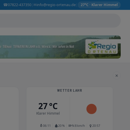
☎
✉
07822-437350
info@regio-ortenau.de
|
|
27°C · Klarer Himmel
×
WETTER LAHR
27 °C
Klarer Himmel
06:11
20 %
N 8 km/h
20:57