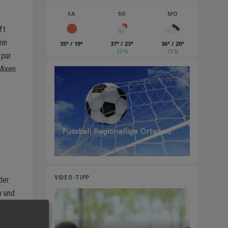
SA
SO
MO
ft
ein
35° / 19°
37° / 23°
36° / 20°
20 %
73 %
 pur
Mixen
VIDEO-TIPP
der
n und
eam