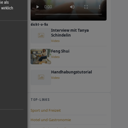
ie als
wirklich
dicht-o-fix
Interview mit Tanya
Schindelin
 den
Video
Feng Shui
Video
Handhabungstutorial
Video
r Luft
hen
TOP-LINKS
Sport und Freizeit
Hotel und Gastronomie