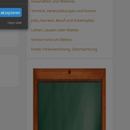
Gesundheit und Wellness
en
Termine, Veranstaltungen und Events
 akzeptieren
Jobs, Karriere, Beruf und Arbeitsplatz
regio.land
Leihen, Leasen oder Mieten
Service rund um Elektro
Hotel, Ferienwohnung, Übernachtung