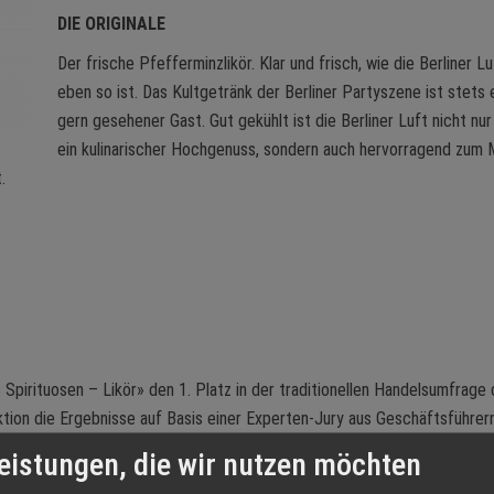
DIE ORIGINALE
Der frische Pfefferminzlikör. Klar und frisch, wie die Berliner Lu
eben so ist. Das Kultgetränk der Berliner Partyszene ist stets 
gern gesehener Gast. Gut gekühlt ist die Berliner Luft nicht nur
ein kulinarischer Hochgenuss, sondern auch hervorragend zum 
.
 Spirituosen – Likör» den 1. Platz in der traditionellen Handelsumfrage 
tion die Ergebnisse auf Basis einer Experten-Jury aus Geschäftsführer
aufsring der Deutschen Getränkefachmärkte, die GES Nürnberg sowie T
eistungen, die wir nutzen möchten
als doppelt so hohen Repräsentativität im Vergleich zum letzten Jahr.