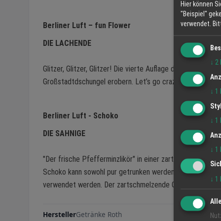
Hier können Si
"Beispiel" gek
verwendet.
Bi
Berliner Luft – fun Flower
DIE LACHENDE
Bes
↓
2
Glitzer, Glitzer, Glitzer! Die vierte Auflage der Glitzer-Ed
Anz
Großstadtdschungel erobern. Let’s go crazy – der frische
↓
1
Sty
Berliner Luft - Schoko
↓
1
DIE SAHNIGE
Anz
↓
1
"Der frische Pfefferminzlikör" in einer zarten Liaison mit
Sic
Schoko kann sowohl pur getrunken werden als auch für d
↓
1
verwendet werden. Der zartschmelzende Geschmack nach 
All
Hersteller
Getränke Roth
Nut