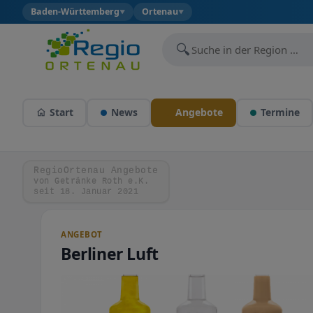
Baden-Württemberg
Ortenau
▼
▼
🔍
Start
News
Angebote
Termine
RegioOrtenau Angebote
von Getränke Roth e.K.
seit 18. Januar 2021
ANGEBOT
Berliner Luft