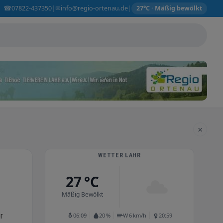
☎
✉
07822-437350
info@regio-ortenau.de
|
|
27°C · Mäßig bewölkt
×
WETTER LAHR
27 °C
Mäßig Bewölkt
r
06:09
20 %
W 6 km/h
20:59