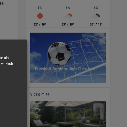
are
FR
SA
SO
e
32° / 19°
33° / 19°
35° / 18°
ie als
wirklich
en
VIDEO-TIPP