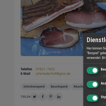
Dienstl
Hier können Si
"Beispiel" gek
verwendet.
Bi
Telefon
07821- 7423
Bes
E-Mail
schmiederhof@gmx.de
↓
2
Anz
Schinkenspeck
Bauchspeck
Räucherspeck
↓
1
TEILEN
Sty
↓
1