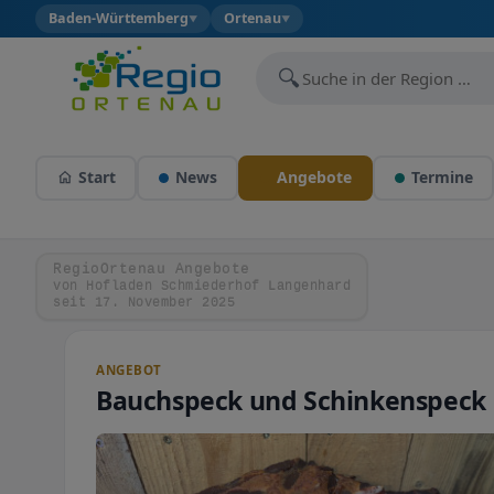
Baden-Württemberg
Ortenau
▼
▼
🔍
Start
News
Angebote
Termine
RegioOrtenau Angebote
von Hofladen Schmiederhof Langenhard
seit 17. November 2025
ANGEBOT
Bauchspeck und Schinkenspeck