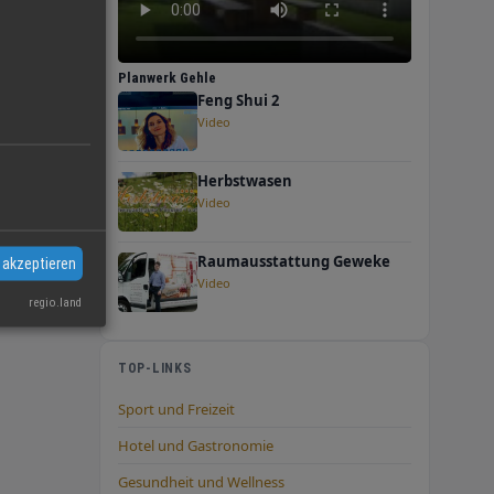
Planwerk Gehle
Feng Shui 2
n
Video
 Sie
Herbstwasen
nah,
Video
Raumausstattung Geweke
 akzeptieren
Video
regio.land
TOP-LINKS
Sport und Freizeit
Hotel und Gastronomie
Gesundheit und Wellness