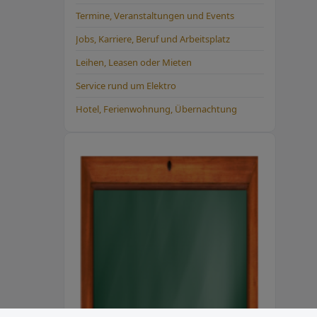
Termine, Veranstaltungen und Events
Jobs, Karriere, Beruf und Arbeitsplatz
Leihen, Leasen oder Mieten
Service rund um Elektro
Hotel, Ferienwohnung, Übernachtung