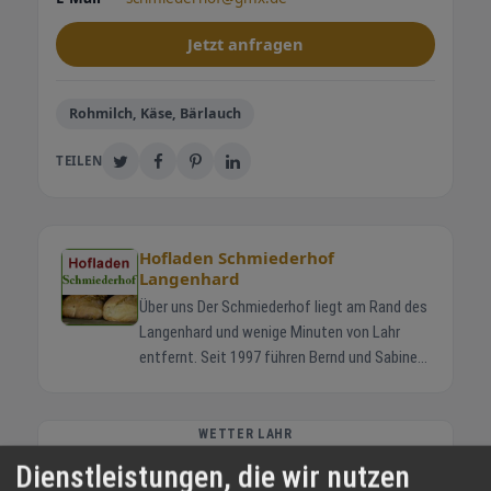
Jetzt anfragen
Rohmilch, Käse, Bärlauch
TEILEN
Hofladen Schmiederhof
Langenhard
Über uns Der Schmiederhof liegt am Rand des
Langenhard und wenige Minuten von Lahr
entfernt. Seit 1997 führen Bernd und Sabine
Schmieder gemeinsam mit ihren Kindern
Jonas und Helena den Familienbetrieb. Die
Rinder stehen in Mutterkuhhaltung auf
WETTER LAHR
weiten Wiesen. So wächst das Fleisch
Dienstleistungen, die wir nutzen
langsam heran und Sie erhalten Produkte mit