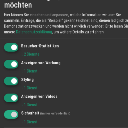
18 °C
möchten
nachvollziehbarer Herkunft. Im Hofladen
Mäßig Bewölkt
bekommen Sie Rind- und Schweinefleisch,
Hier können Sie einsehen und anpassen, welche Information wir über Sie
Eier, Brot, Obst und weitere Erzeugnisse aus
06:12
44 %
N 6 km/h
20:55
sammeln. Einträge, die als "Beispiel" gekennzeichnet sind, dienen lediglich z
eigener Landwirtschaft. Mit Ihrem Einkauf
Demonstrationszwecken und werden nicht wirklich verwendet.
Bitte lesen Si
stärken Sie regionale Betriebe und
SO
MO
DI
unsere
Datenschutzerklärung
, um weitere Details zu erfahren.
unterstützen die Pflege der umliegenden
Flächen. Auf dem Schmiederhof erleben Sie
Besucher-Statistiken
38° / 21°
36° / 19°
34° / 19°
Landwirtschaft, die nah, transparent und
20 %
↓
2
Dienste
eingebunden in die Umgebung arbeitet. Ihre
Anzeigen von Werbung
Familie vom Hofladen Schmiederhof
Langenhard
↓
1
Dienst
Styling
↓
1
Dienst
Anzeigen von Videos
↓
1
Dienst
Sicherheit
(immer erforderlich)
↓
1
Dienst