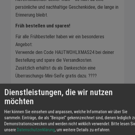
persönliche und nachhaltige Geschenkidee, die lange in
Erinnerung bleibt.
Früh bestellen und sparen!
Für alle Frühbesteller haben wir ein besonderes
Angebot:
Verwende den Code HAUTWOHLXMAS24 bei deiner
Bestellung und spare die Versandkosten.
Zusätzlich erhältst du als Dankeschön eine
Überraschungs-Mini-Seife gratis dazu. ????
Bestell jetzt und spare 4,70 Euro Porto – lass dich von
Dienstleistungen, die wir nutzen
unseren Hautwohl-Seifen durch die Adventszeit
möchten
begleiten und erlebe, wie sich deine Haut auf
natürliche Weise verwöhnt anfühlt.
Hier können Sie einsehen und anpassen, welche Information wir über Sie
sammeln. Einträge, die als "Beispiel" gekennzeichnet sind, dienen lediglich z
Hier geht's zum Shop!
Demonstrationszwecken und werden nicht wirklich verwendet.
Bitte lesen Si
unsere
Datenschutzerklärung
, um weitere Details zu erfahren.
Mache dir oder deinen Liebsten eine Freude und