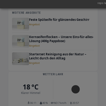
regio.l
sämtliche Cremes. Der natürliche Duft lässt
wieder durch - und aufatmen. Sie helfen
WEITERE ANGEBOTE
unserem Planeten und sie helfen der Haut,
Feste Spülseife für glänzendes Geschirr
denn weniger macht mehr. Melanie und Jana-
Angebot
Lea Teste dich durch!
Kernseifenflocken – Unsere Eins-für-alles-
Lösung (400g Pappdose)
Angebot
Starterset Reinigung aus der Natur –
Leicht durch den Alltag
Angebot
WETTER LAHR
18 °C
Klarer Himmel
06:11
40 %
NO 7 km/h
20:57