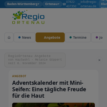
07822-
info@regio-
☎
✉
Baden-Württemberg
Ortenau
|
|
Kla
▼
▼
437350
ortenau.de
Him
News
Angebote
Termine
Jobs
RegioOrtenau Angebote
×
von Hautwohl - Melanie Göppert
seit 8. November 2024
ANGEBOT
Adventskalender mit Mini-
Seifen: Eine tägliche Freude
für die Haut