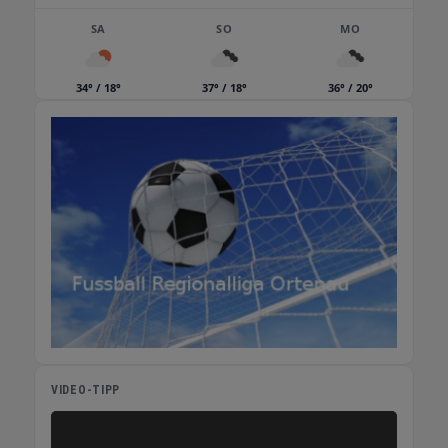
SA
SO
MO
34° / 18°
37° / 18°
36° / 20°
VIDEO-TIPP